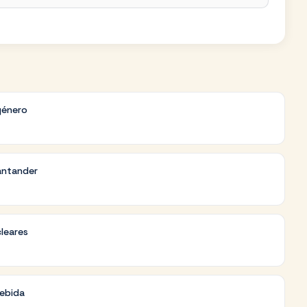
género
antander
cleares
debida