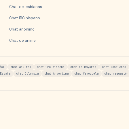
Chat de lesbianas
Chat IRC hispano
Chat anónimo
Chat de anime
ñol
chat adultos
chat irc hispano
chat de mayores
chat lesbianas
España
chat Colombia
chat Argentina
chat Venezuela
chat reggaetón
s