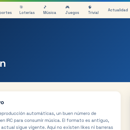
🎯
🎵
🎮
🧠
Actualidad
portes
Loterías
Música
Juegos
Trivial
on
vo
de reproducción automáticas, un buen número de
en IRC para consumir música. El formato es antiguo,
 actual sigue vigente. Aquí no existen likes ni barreras