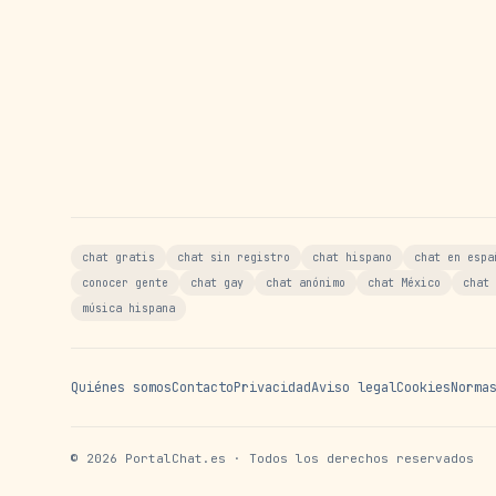
chat gratis
chat sin registro
chat hispano
chat en espa
conocer gente
chat gay
chat anónimo
chat México
chat 
música hispana
Quiénes somos
Contacto
Privacidad
Aviso legal
Cookies
Norma
©
2026
PortalChat.es · Todos los derechos reservados