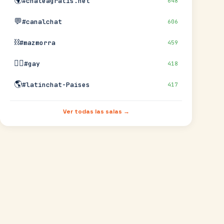
🌍
#chateagratis.net
648
💬
#canalchat
606
⛓️
#mazmorra
459
🏳️‍🌈
#gay
418
🌎
#latinchat-Paises
417
Ver todas las salas →