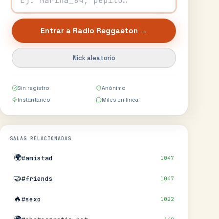
Entrar a
Radio Reggaeton
→
Nick aleatorio
Sin registro
Anónimo
Instantáneo
Miles en línea
SALAS RELACIONADAS
🌍
#amistad
1047
🤝
#friends
1047
🔥
#sexo
1022