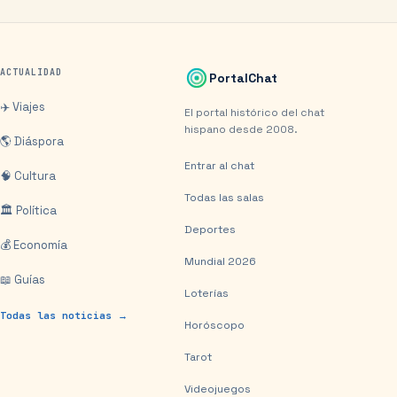
ACTUALIDAD
PortalChat
✈️ Viajes
El portal histórico del chat
hispano desde 2008.
🌎 Diáspora
Entrar al chat
🧠 Cultura
Todas las salas
🏛️ Política
Deportes
💰 Economía
Mundial 2026
📖 Guías
Loterías
Todas las noticias →
Horóscopo
Tarot
Videojuegos