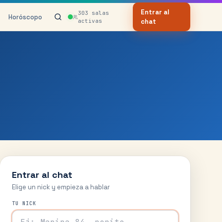
Entrar al
303
salas
Horóscopo
activas
chat
Entrar al chat
Elige un nick y empieza a hablar
TU NICK