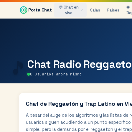
Saltar al contenido principal
💬 Chat en
⚽
PortalChat
Salas
Países
vivo
De
🎵
Chat
Radio Reggaet
0
usuarios ahora mismo
Chat de Reggaetón y Trap Latino en Vi
A pesar del auge de los algoritmos y las listas 
usuarios siguen acudiendo a un punto específico 
simple, pero la demanda por el reggaeton y el trap