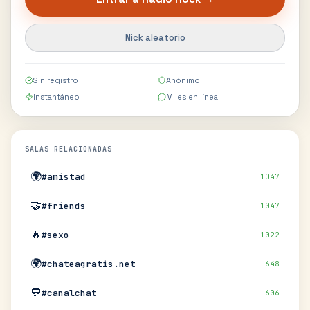
Nick aleatorio
Sin registro
Anónimo
Instantáneo
Miles en línea
SALAS RELACIONADAS
🌍
#amistad
1047
🤝
#friends
1047
🔥
#sexo
1022
🌍
#chateagratis.net
648
💬
#canalchat
606