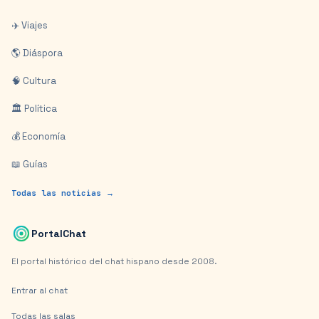
✈️ Viajes
🌎 Diáspora
🧠 Cultura
🏛️ Política
💰 Economía
📖 Guías
Todas las noticias →
PortalChat
El portal histórico del chat hispano desde 2008.
Entrar al chat
Todas las salas