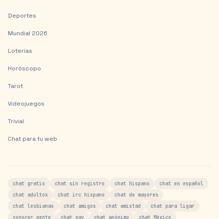
Deportes
Mundial 2026
Loterías
Horóscopo
Tarot
Videojuegos
Trivial
Chat para tu web
chat gratis
chat sin registro
chat hispano
chat en español
chat adultos
chat irc hispano
chat de mayores
chat lesbianas
chat amigos
chat amistad
chat para ligar
conocer gente
chat gay
chat anónimo
chat México