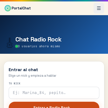
Saltar al contenido principal
PortalChat
Chat
Radio Rock
🎸
0
usuarios ahora mismo
Entrar al chat
Elige un nick y empieza a hablar
TU NICK
Entrar a
Radio Rock
→