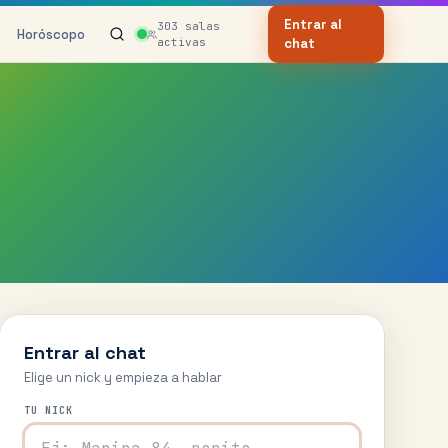
Entrar al
303
salas
Horóscopo
activas
chat
Entrar al chat
Elige un nick y empieza a hablar
TU NICK