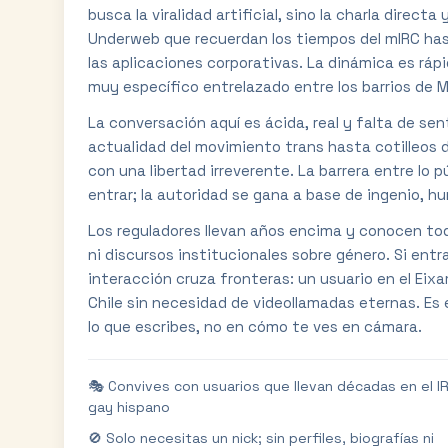
busca la viralidad artificial, sino la charla direc
Underweb que recuerdan los tiempos del mIRC has
las aplicaciones corporativas. La dinámica es ráp
muy específico entrelazado entre los barrios de 
La conversación aquí es ácida, real y falta de s
actualidad del movimiento trans hasta cotilleos 
con una libertad irreverente. La barrera entre lo p
entrar; la autoridad se gana a base de ingenio, h
Los reguladores llevan años encima y conocen tod
ni discursos institucionales sobre género. Si entra
interacción cruza fronteras: un usuario en el Ei
Chile sin necesidad de videollamadas eternas. Es 
lo que escribes, no en cómo te ves en cámara.
🎭 Convives con usuarios que llevan décadas en el I
gay hispano
🚫 Solo necesitas un nick; sin perfiles, biografías ni