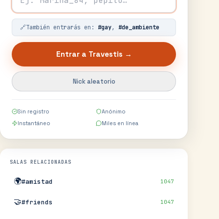
🔗
También entrarás en:
#
gay
,
#
de_ambiente
Entrar a
Travestis
→
Nick aleatorio
Sin registro
Anónimo
Instantáneo
Miles en línea
SALAS RELACIONADAS
🌍
#amistad
1047
🤝
#friends
1047