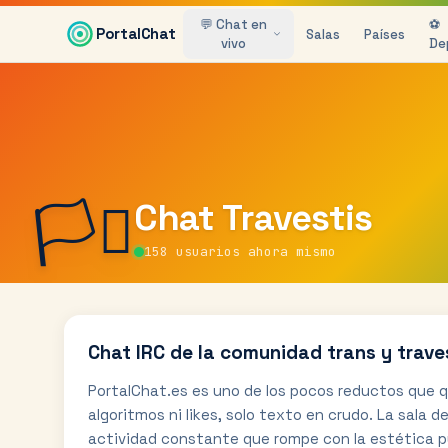
Saltar al contenido principal
💬 Chat en
⚽
PortalChat
Salas
Países
vivo
De
🏳️‍⚧️
Chat
Travestis
158
usuarios ahora mismo
Chat IRC de la comunidad trans y trave
PortalChat.es es uno de los pocos reductos que q
algoritmos ni likes, solo texto en crudo. La sala 
actividad constante que rompe con la estética pul