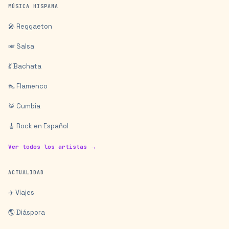
MÚSICA HISPANA
🎤 Reggaeton
🎺 Salsa
💃 Bachata
👠 Flamenco
🥁 Cumbia
🎸 Rock en Español
Ver todos los artistas →
ACTUALIDAD
✈️ Viajes
🌎 Diáspora