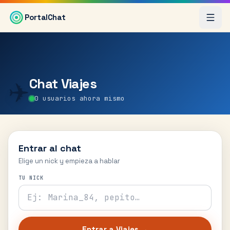
Saltar al contenido principal
PortalChat
Chat
Viajes
✈️
0
usuarios ahora mismo
Entrar al chat
Elige un nick y empieza a hablar
TU NICK
Entrar a
Viajes
→