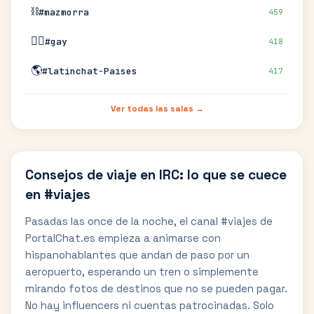
⛓️
#mazmorra
459
🏳️‍🌈
#gay
418
🌎
#latinchat-Paises
417
Ver todas las salas →
Consejos de viaje en IRC: lo que se cuece
en #viajes
Pasadas las once de la noche, el canal #viajes de
PortalChat.es empieza a animarse con
hispanohablantes que andan de paso por un
aeropuerto, esperando un tren o simplemente
mirando fotos de destinos que no se pueden pagar.
No hay influencers ni cuentas patrocinadas. Solo