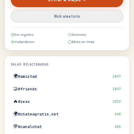
Nick aleatorio
Sin registro
Anónimo
Instantáneo
Miles en línea
SALAS RELACIONADAS
🌍
#amistad
1047
🤝
#friends
1047
🔥
#sexo
1022
🌍
#chateagratis.net
648
💬
#canalchat
606