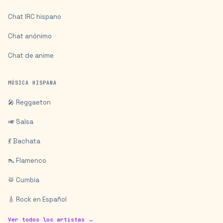
Chat IRC hispano
Chat anónimo
Chat de anime
MÚSICA HISPANA
🎤 Reggaeton
🎺 Salsa
💃 Bachata
👠 Flamenco
🥁 Cumbia
🎸 Rock en Español
Ver todos los artistas →