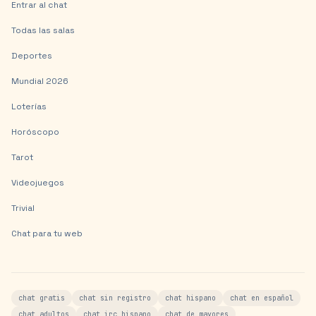
Entrar al chat
Todas las salas
Deportes
Mundial 2026
Loterías
Horóscopo
Tarot
Videojuegos
Trivial
Chat para tu web
chat gratis
chat sin registro
chat hispano
chat en español
chat adultos
chat irc hispano
chat de mayores