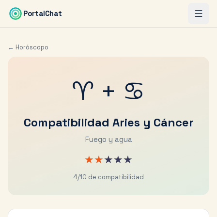
Saltar al contenido principal
PortalChat
← Horóscopo
♈
+
♋
Compatibilidad
Aries
y
Cáncer
Fuego y agua
★
★
★
★
★
4
/10 de compatibilidad