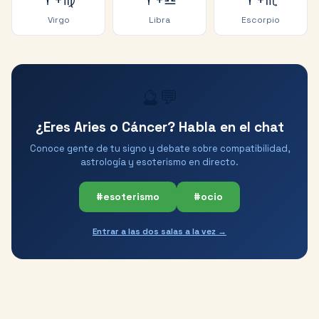
♈
+
♍
♈
+
♎
♈
+
♏
Virgo
Libra
Escorpio
🔮💬
¿Eres Aries o Cáncer? Habla en el chat
Conoce gente de tu signo y debate sobre compatibilidad,
astrología y esoterismo en directo.
#esoterismo
#ocio
Entrar a las dos salas a la vez →