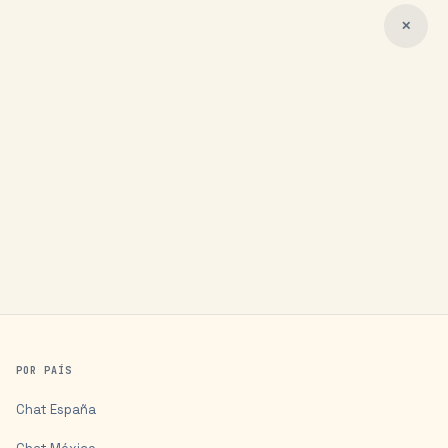
✕
POR PAÍS
Chat
España