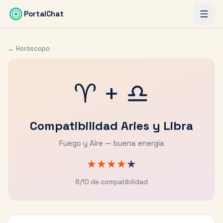
Saltar al contenido principal
PortalChat
← Horóscopo
♈
+
♎
Compatibilidad
Aries
y
Libra
Fuego y Aire — buena energía
★
★
★
★
★
8
/10 de compatibilidad