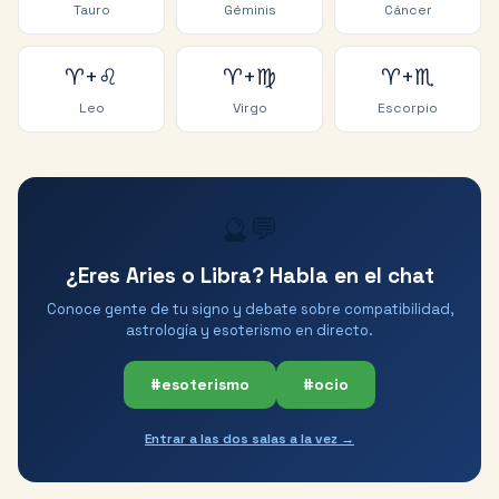
Tauro
Géminis
Cáncer
♈
+
♌
♈
+
♍
♈
+
♏
Leo
Virgo
Escorpio
🔮💬
¿Eres Aries o Libra? Habla en el chat
Conoce gente de tu signo y debate sobre compatibilidad,
astrología y esoterismo en directo.
#esoterismo
#ocio
Entrar a las dos salas a la vez →