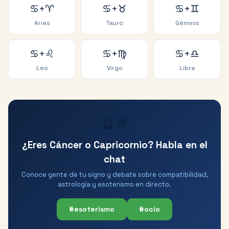
♋
+
♈
♋
+
♉
♋
+
♊
Aries
Tauro
Géminis
♋
+
♌
♋
+
♍
♋
+
♎
Leo
Virgo
Libra
🔮💬
¿Eres Cáncer o Capricornio? Habla en el
chat
Conoce gente de tu signo y debate sobre compatibilidad,
astrología y esoterismo en directo.
#esoterismo
#ocio