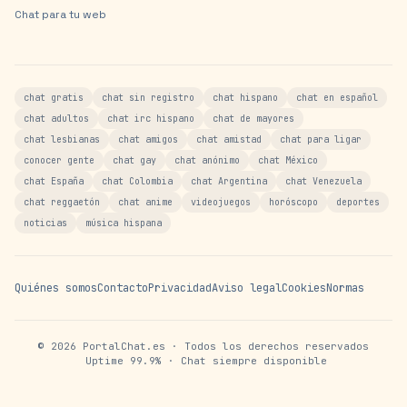
Chat para tu web
chat gratis
chat sin registro
chat hispano
chat en español
chat adultos
chat irc hispano
chat de mayores
chat lesbianas
chat amigos
chat amistad
chat para ligar
conocer gente
chat gay
chat anónimo
chat México
chat España
chat Colombia
chat Argentina
chat Venezuela
chat reggaetón
chat anime
videojuegos
horóscopo
deportes
noticias
música hispana
Quiénes somos
Contacto
Privacidad
Aviso legal
Cookies
Normas
©
2026
PortalChat.es · Todos los derechos reservados
Uptime 99.9% · Chat siempre disponible