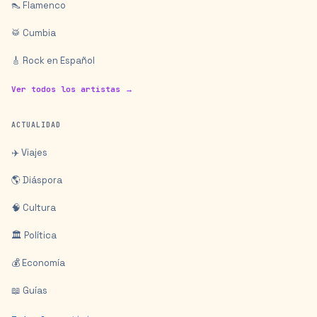
👠 Flamenco
🥁 Cumbia
🎸 Rock en Español
Ver todos los artistas →
ACTUALIDAD
✈️ Viajes
🌎 Diáspora
🧠 Cultura
🏛️ Política
💰 Economía
📖 Guías