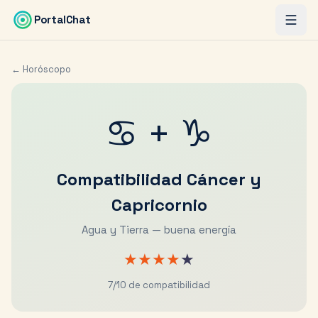
Saltar al contenido principal
PortalChat
← Horóscopo
♋
+
♑
Compatibilidad
Cáncer
y
Capricornio
Agua y Tierra — buena energía
★
★
★
★
★
7
/10 de compatibilidad