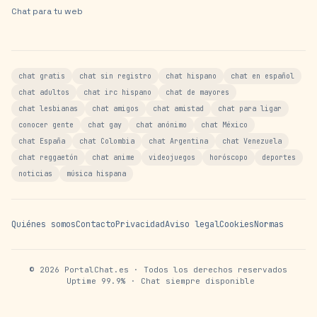
Chat para tu web
chat gratis
chat sin registro
chat hispano
chat en español
chat adultos
chat irc hispano
chat de mayores
chat lesbianas
chat amigos
chat amistad
chat para ligar
conocer gente
chat gay
chat anónimo
chat México
chat España
chat Colombia
chat Argentina
chat Venezuela
chat reggaetón
chat anime
videojuegos
horóscopo
deportes
noticias
música hispana
Quiénes somos
Contacto
Privacidad
Aviso legal
Cookies
Normas
©
2026
PortalChat.es · Todos los derechos reservados
Uptime 99.9% · Chat siempre disponible