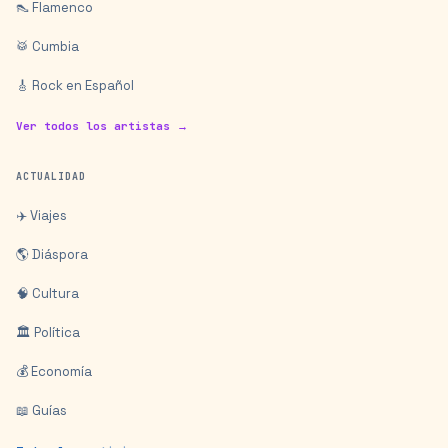
👠 Flamenco
🥁 Cumbia
🎸 Rock en Español
Ver todos los artistas →
ACTUALIDAD
✈️ Viajes
🌎 Diáspora
🧠 Cultura
🏛️ Política
💰 Economía
📖 Guías