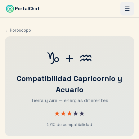
Saltar al contenido principal
PortalChat
← Horóscopo
♑
+
♒
Compatibilidad
Capricornio
y
Acuario
Tierra y Aire — energías diferentes
★
★
★
★
★
5
/10 de compatibilidad