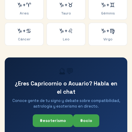
♑
+
♈
♑
+
♉
♑
+
♊
Aries
Tauro
Géminis
♑
+
♋
♑
+
♌
♑
+
♍
Cáncer
Leo
Virgo
🔮💬
¿Eres Capricornio o Acuario? Habla en
el chat
Conoce gente de tu signo y debate sobre compatibilidad,
astrología y esoterismo en directo.
#esoterismo
#ocio