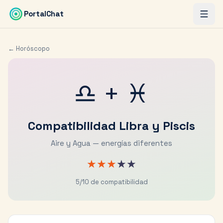
Saltar al contenido principal
PortalChat
← Horóscopo
♎
+
♓
Compatibilidad
Libra
y
Piscis
Aire y Agua — energías diferentes
★
★
★
★
★
5
/10 de compatibilidad