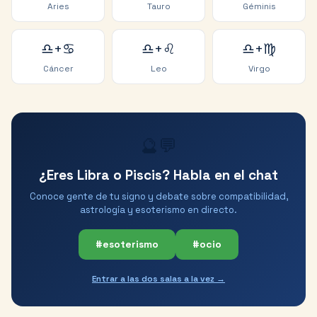
Aries
Tauro
Géminis
♎
+
♋
♎
+
♌
♎
+
♍
Cáncer
Leo
Virgo
🔮💬
¿Eres Libra o Piscis? Habla en el chat
Conoce gente de tu signo y debate sobre compatibilidad,
astrología y esoterismo en directo.
#esoterismo
#ocio
Entrar a las dos salas a la vez →