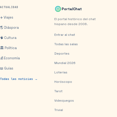
ACTUALIDAD
PortalChat
✈️ Viajes
El portal histórico del chat
hispano desde 2008.
🌎 Diáspora
Entrar al chat
🧠 Cultura
Todas las salas
🏛️ Política
Deportes
💰 Economía
Mundial 2026
📖 Guías
Loterías
Todas las noticias →
Horóscopo
Tarot
Videojuegos
Trivial