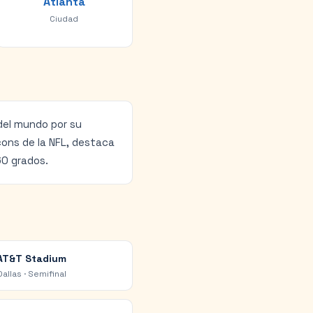
Atlanta
Ciudad
del mundo por su
cons de la NFL, destaca
60 grados.
AT&T Stadium
Dallas
·
Semifinal