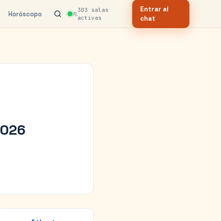
Entrar al
303
salas
Horóscopo
activas
chat
2026