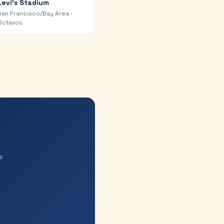
Levi's Stadium
San Francisco/Bay Area
·
Octavos
s