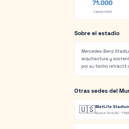
71.000
Capacidad
Sobre el estadio
Mercedes-Benz Stadium
arquitectura y sosteni
por su techo retráctil 
Otras sedes del Mu
MetLife Stadiu
🇺🇸
Nueva York/NJ
·
FIN