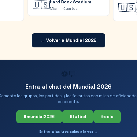
Hard Rock Stadium
🇺🇸
🇺🇸
Miami
·
Cuartos
← Volver a Mundial 2026
⚽💬
Entra al chat del Mundial 2026
Comenta los grupos, los partidos y los favoritos con miles de aficionado
en directo.
#mundial2026
#futbol
#ocio
Entrar a las tres salas a la vez →