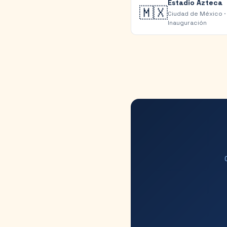
Estadio Azteca
🇲🇽
Ciudad de México
·
Inauguración