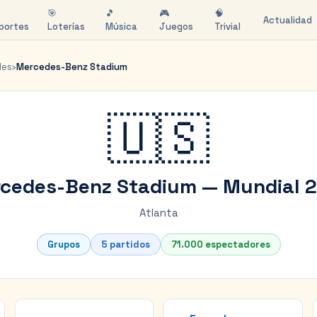
🎯
🎵
🎮
🧠
Actualidad
portes
Loterías
Música
Juegos
Trivial
des
›
Mercedes-Benz Stadium
🇺🇸
cedes-Benz Stadium
— Mundial 
Atlanta
Grupos
5
partidos
71.000
espectadores