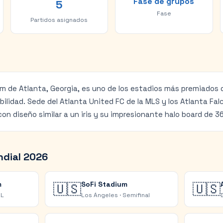
Fase de grupos
5
Fase
Partidos asignados
 de Atlanta, Georgia, es uno de los estadios más premiados 
bilidad. Sede del Atlanta United FC de la MLS y los Atlanta Fal
con diseño similar a un iris y su impresionante halo board de 3
ndial 2026
m
SoFi Stadium
🇺🇸
🇺🇸
AL
Los Ángeles
·
Semifinal