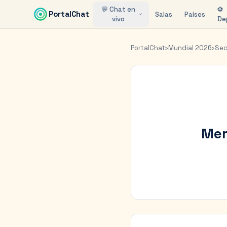
Saltar al contenido principal
💬 Chat en
⚽
PortalChat
Salas
Países
vivo
De
PortalChat
›
Mundial 2026
›
Se
Mer