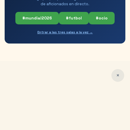
de aficionados en directo.
#mundial2026
#futbol
#ocio
Entrar a las tres salas a la vez →
✕