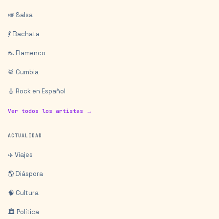
🎺 Salsa
💃 Bachata
👠 Flamenco
🥁 Cumbia
🎸 Rock en Español
Ver todos los artistas →
ACTUALIDAD
✈️ Viajes
🌎 Diáspora
🧠 Cultura
🏛️ Política