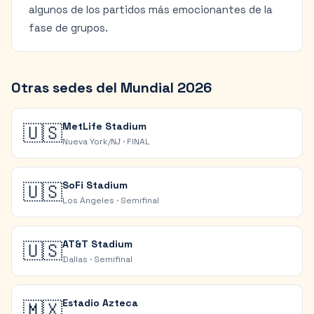
algunos de los partidos más emocionantes de la
fase de grupos.
Otras sedes del Mundial 2026
MetLife Stadium
🇺🇸
Nueva York/NJ
·
FINAL
SoFi Stadium
🇺🇸
Los Ángeles
·
Semifinal
AT&T Stadium
🇺🇸
Dallas
·
Semifinal
Estadio Azteca
🇲🇽