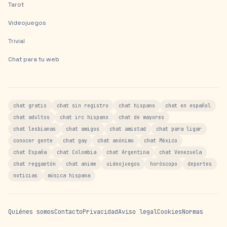
Tarot
Videojuegos
Trivial
Chat para tu web
chat gratis
chat sin registro
chat hispano
chat en español
chat adultos
chat irc hispano
chat de mayores
chat lesbianas
chat amigos
chat amistad
chat para ligar
conocer gente
chat gay
chat anónimo
chat México
chat España
chat Colombia
chat Argentina
chat Venezuela
chat reggaetón
chat anime
videojuegos
horóscopo
deportes
noticias
música hispana
Quiénes somos
Contacto
Privacidad
Aviso legal
Cookies
Normas