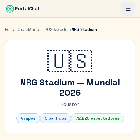
Saltar al contenido principal
PortalChat
PortalChat
›
Mundial 2026
›
Sedes
›
NRG Stadium
🇺🇸
NRG Stadium
— Mundial
2026
Houston
Grupos
5
partidos
72.220
espectadores