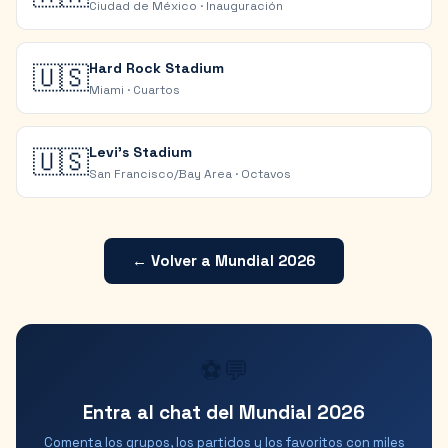
Ciudad de México
·
Inauguración
Hard Rock Stadium
🇺🇸
Miami
·
Cuartos
Levi's Stadium
🇺🇸
San Francisco/Bay Area
·
Octavos
← Volver a Mundial 2026
⚽💬
Entra al chat del Mundial 2026
Comenta los grupos, los partidos y los favoritos con miles