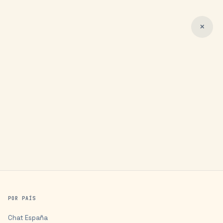
✕
POR PAÍS
Chat
España