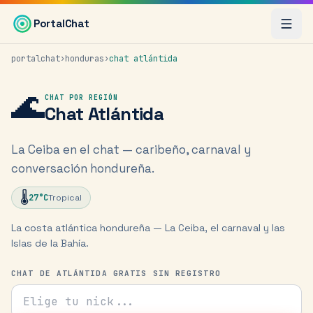
Saltar al contenido principal
PortalChat
portalchat
›
honduras
›
chat
atlántida
🌊
CHAT POR REGIÓN
Chat
Atlántida
La Ceiba en el chat — caribeño, carnaval y
conversación hondureña.
🌡️
27
°C
Tropical
La costa atlántica hondureña — La Ceiba, el carnaval y las
Islas de la Bahía.
CHAT DE ATLÁNTIDA GRATIS SIN REGISTRO
Tu nick para el chat