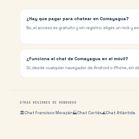
¿Hay que pagar para chatear en Comayagua?
No, el acceso es gratuito y sin registro: eliges un nick y e
¿Funciona el chat de Comayagua en el móvil?
Sí, desde cualquier navegador de Android o iPhone, sin d
OTRAS REGIONES DE
HONDURAS
🏛️
Chat
Francisco Morazán
🏭
Chat
Cortés
🌊
Chat
Atlántida