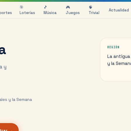
🎯
🎵
🎮
🧠
Actualidad
portes
Loterías
Música
Juegos
Trivial
a
REGIÓN
La antigua 
y la Seman
a y
iales y la Semana
trar →