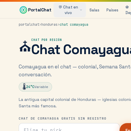
Saltar al contenido principal
💬 Chat en
⚽
PortalChat
Salas
Países
vivo
De
portalchat
›
honduras
›
chat
comayagua
⛪
CHAT POR REGIÓN
Chat
Comayagu
Comayagua en el chat — colonial, Semana Sant
conversación.
🌡️
24
°C
Variable
La antigua capital colonial de Honduras — iglesias colon
Santa más famosa.
CHAT DE COMAYAGUA GRATIS SIN REGISTRO
Tu nick para el chat
En