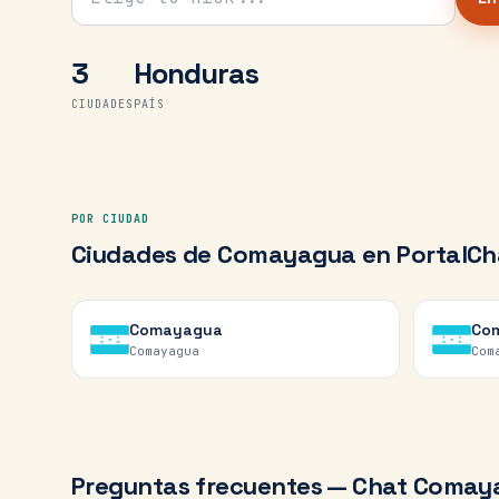
3
Honduras
CIUDADES
PAÍS
POR CIUDAD
Ciudades de
Comayagua
en PortalCh
Comayagua
Co
Comayagua
Com
Preguntas frecuentes — Chat
Comay