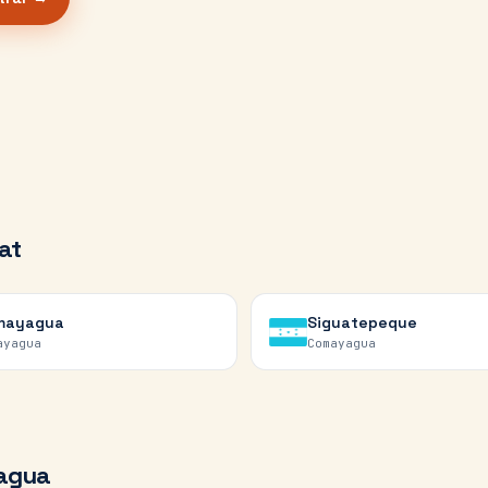
at
mayagua
Siguatepeque
ayagua
Comayagua
agua