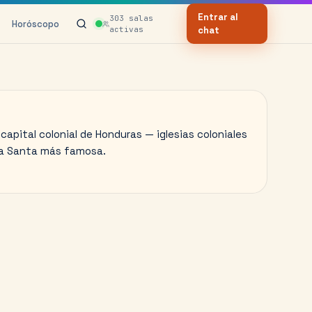
Entrar al
303
salas
Horóscopo
activas
chat
capital colonial de Honduras — iglesias coloniales
a Santa más famosa.