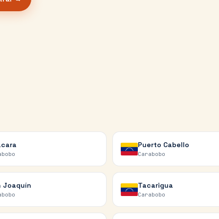
t
cara
Puerto Cabello
abobo
Carabobo
 Joaquín
Tacarigua
abobo
Carabobo