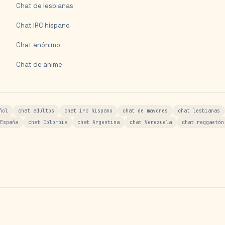
Chat de lesbianas
Chat IRC hispano
Chat anónimo
Chat de anime
ñol
chat adultos
chat irc hispano
chat de mayores
chat lesbianas
España
chat Colombia
chat Argentina
chat Venezuela
chat reggaetón
s