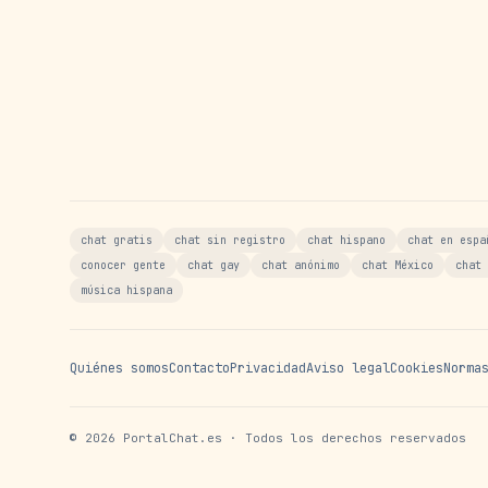
chat gratis
chat sin registro
chat hispano
chat en espa
conocer gente
chat gay
chat anónimo
chat México
chat 
música hispana
Quiénes somos
Contacto
Privacidad
Aviso legal
Cookies
Norma
©
2026
PortalChat.es · Todos los derechos reservados