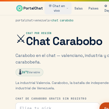
Saltar al contenido principal
💬 Chat en
⚽
PortalChat
Salas
Países
vivo
De
portalchat
›
venezuela
›
chat
carabobo
⚔️
CHAT POR REGIÓN
Chat
Carabobo
Carabobo en el chat — valenciano, industria y
carabobeña.
🌡️
26
°C
Variable
La industrial Valencia. Carabobo, la batalla de independe
industrial de Venezuela.
CHAT DE CARABOBO GRATIS SIN REGISTRO
Tu nick para el chat
En