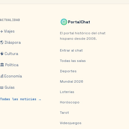
ACTUALIDAD
PortalChat
✈️ Viajes
El portal histórico del chat
hispano desde 2008.
🌎 Diáspora
Entrar al chat
🧠 Cultura
Todas las salas
🏛️ Política
Deportes
💰 Economía
Mundial 2026
📖 Guías
Loterías
Todas las noticias →
Horóscopo
Tarot
Videojuegos