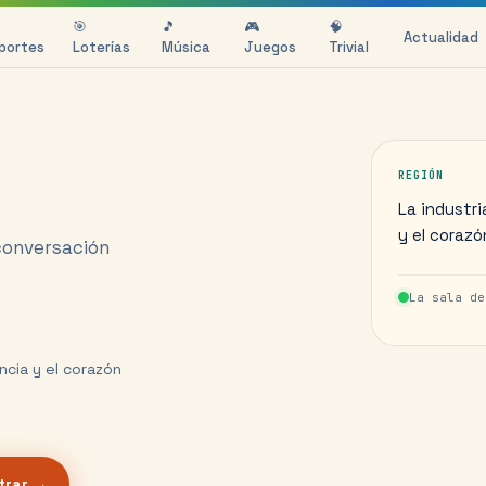
🎯
🎵
🎮
🧠
Actualidad
portes
Loterías
Música
Juegos
Trivial
REGIÓN
La industri
y el corazó
 conversación
La sala d
ncia y el corazón
trar →