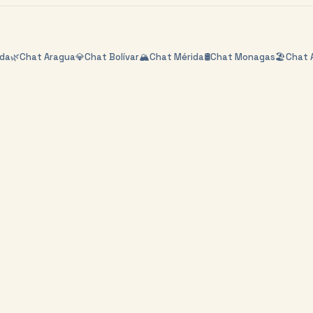
nda
🌿
Chat
Aragua
💎
Chat
Bolívar
🏔️
Chat
Mérida
🛢️
Chat
Monagas
🏖️
Chat