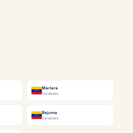
Mariara
Carabobo
Bejuma
Carabobo