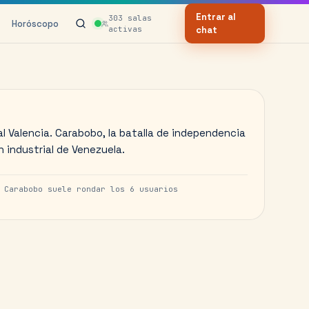
Entrar al
303
salas
Horóscopo
activas
chat
al Valencia. Carabobo, la batalla de independencia
n industrial de Venezuela.
e
Carabobo
suele rondar los
6
usuarios