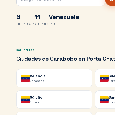
6
11
Venezuela
EN LA SALA
CIUDADES
PAÍS
POR CIUDAD
Ciudades de
Carabobo
en PortalCha
Valencia
Gua
Carabobo
Car
Güigüe
San
Carabobo
Car