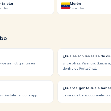
ntalbán
Morón
abobo
Carabobo
obo
¿Cuáles son las salas de c
lige un nick y entra en
Entre otras, Valencia, Guacara
dentro de PortalChat.
¿Cuánta gente suele haber
sin instalar ninguna app.
La sala de Carabobo suele rond