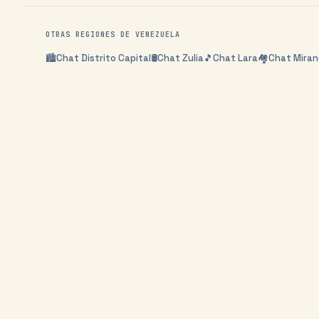
OTRAS REGIONES DE
VENEZUELA
🏙️
Chat
Distrito Capital
🛢️
Chat
Zulia
🎵
Chat
Lara
🏘️
Chat
Mira