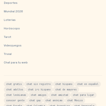
Deportes
Mundial 2026
Loterías
Horóscopo
Tarot
Videojuegos
Trivial
Chat para tu web
chat gratis
chat sin registro
chat hispano
chat en español
chat adultos
chat irc hispano
chat de mayores
chat lesbianas
chat amigos
chat amistad
chat para ligar
conocer gente
chat gay
chat anónimo
chat México
chat España
chat Colombia
chat Argentina
chat Venezuela