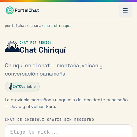
Saltar al contenido principal
PortalChat
portalchat
›
panamá
›
chat
chiriquí
🌄
CHAT POR REGIÓN
Chat
Chiriquí
Chiriquí en el chat — montaña, volcán y
conversación panameña.
🌡️
24
°C
Variable
La provincia montañosa y agrícola del occidente panameño
— David y el volcán Barú.
CHAT DE CHIRIQUÍ GRATIS SIN REGISTRO
Tu nick para el chat