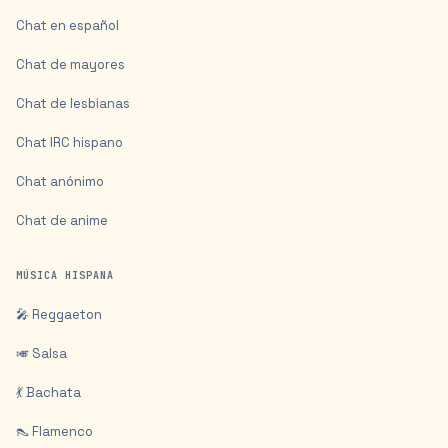
Chat en español
Chat de mayores
Chat de lesbianas
Chat IRC hispano
Chat anónimo
Chat de anime
MÚSICA HISPANA
🎤 Reggaeton
🎺 Salsa
💃 Bachata
👠 Flamenco