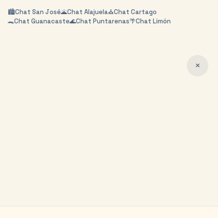
🏙️
Chat
San José
🌋
Chat
Alajuela
⛪
Chat
Cartago
🐊
Chat
Guanacaste
🌊
Chat
Puntarenas
🌴
Chat
Limón
✕