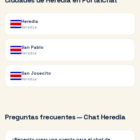
Ciudades de
Heredia
en PortalChat
Heredia
Heredia
San Pablo
Heredia
San Josecito
Heredia
Preguntas frecuentes — Chat
Heredia
¿Necesito crear una cuenta para el chat de