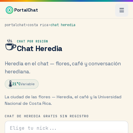
Saltar al contenido principal
PortalChat
portalchat
›
costa rica
›
chat
heredia
☕
CHAT POR REGIÓN
Chat
Heredia
Heredia en el chat — flores, café y conversación
herediana.
🌡️
21
°C
Variable
La ciudad de las flores — Heredia, el café y la Universidad
Nacional de Costa Rica.
CHAT DE HEREDIA GRATIS SIN REGISTRO
Tu nick para el chat