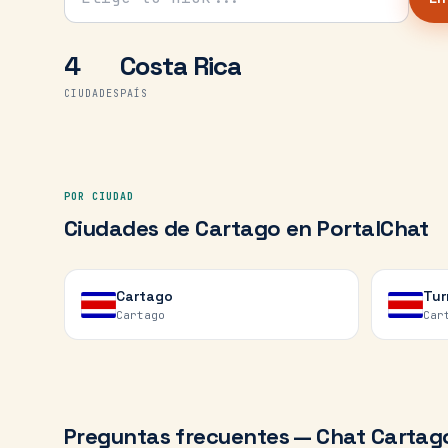
4
Costa Rica
CIUDADES
PAÍS
POR CIUDAD
Ciudades de
Cartago
en PortalChat
Cartago
Tur
Cartago
Car
Preguntas frecuentes — Chat
Cartag