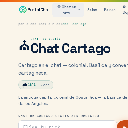
Saltar al contenido principal
💬 Chat en
⚽
PortalChat
Salas
Países
vivo
De
portalchat
›
costa rica
›
chat
cartago
⛪
CHAT POR REGIÓN
Chat
Cartago
Cartago en el chat — colonial, Basílica y conve
cartaginesa.
🌧️
18
°C
Lluvioso
La antigua capital colonial de Costa Rica — la Basílica 
de los Ángeles.
CHAT DE CARTAGO GRATIS SIN REGISTRO
Tu nick para el chat
En