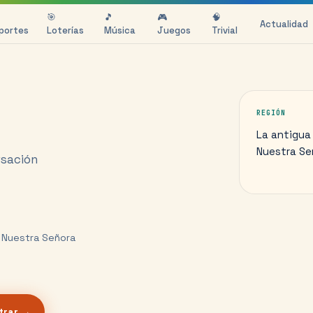
🎯
🎵
🎮
🧠
Actualidad
portes
Loterías
Música
Juegos
Trivial
REGIÓN
La antigua 
Nuestra Se
rsación
de Nuestra Señora
trar →