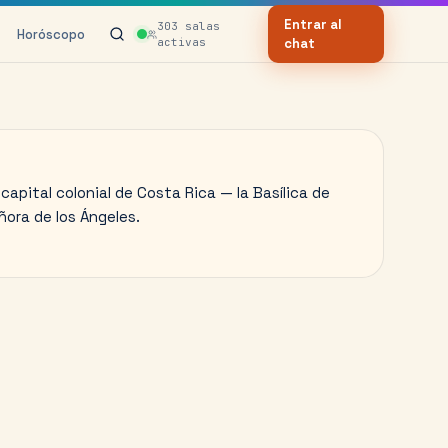
Entrar al
303
salas
Horóscopo
activas
chat
capital colonial de Costa Rica — la Basílica de
ñora de los Ángeles.