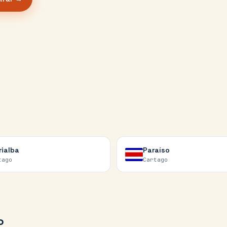
rialba
Paraíso
tago
Cartago
o