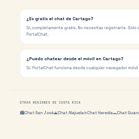
¿Es gratis el chat de Cartago?
Sí, completamente gratis. No necesitas registrarte. Solo e
PortalChat.
¿Puedo chatear desde el móvil en Cartago?
Sí. PortalChat funciona desde cualquier navegador móvil 
OTRAS REGIONES DE
COSTA RICA
🏙️
Chat
San José
🌋
Chat
Alajuela
☕
Chat
Heredia
🐊
Chat
Guan