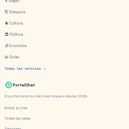
✈️ Viajes
🌎 Diáspora
🧠 Cultura
🏛️ Política
💰 Economía
📖 Guías
Todas las noticias →
PortalChat
El portal histórico del chat hispano desde 2008.
Entrar al chat
Todas las salas
Deportes