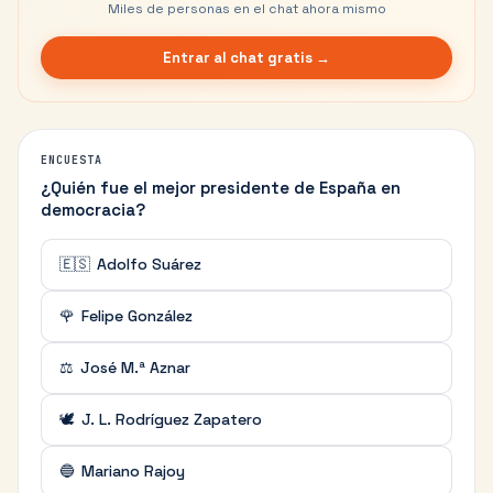
Miles de personas en el chat ahora mismo
Entrar al chat gratis →
ENCUESTA
¿Quién fue el mejor presidente de España en
democracia?
🇪🇸
Adolfo Suárez
🌹
Felipe González
⚖️
José M.ª Aznar
🕊️
J. L. Rodríguez Zapatero
🔵
Mariano Rajoy