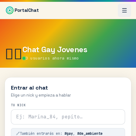
Saltar al contenido principal
PortalChat
Chat
Gay Jovenes
🏳️‍🌈
0
usuarios ahora mismo
Entrar al chat
Elige un nick y empieza a hablar
TU NICK
🔗
También entrarás en:
#
gay
,
#
de_ambiente