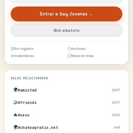
Entrar a
Gay Jovenes
→
Nick aleatorio
Sin registro
Anónimo
Instantáneo
Miles en línea
SALAS RELACIONADAS
🌍
#amistad
1047
🤝
#friends
1047
🔥
#sexo
1022
🌍
#chateagratis.net
648