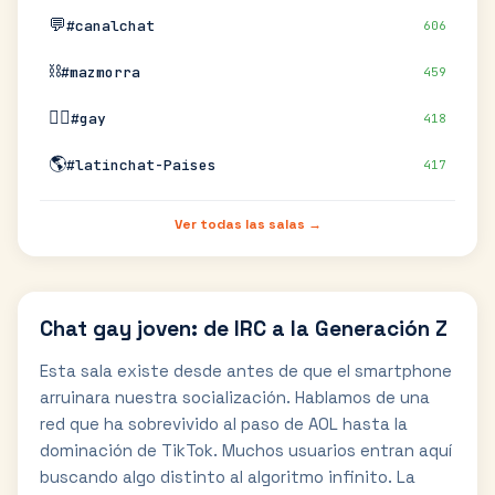
💬
#canalchat
606
⛓️
#mazmorra
459
🏳️‍🌈
#gay
418
🌎
#latinchat-Paises
417
Ver todas las salas →
Chat gay joven: de IRC a la Generación Z
Esta sala existe desde antes de que el smartphone
arruinara nuestra socialización. Hablamos de una
red que ha sobrevivido al paso de AOL hasta la
dominación de TikTok. Muchos usuarios entran aquí
buscando algo distinto al algoritmo infinito. La