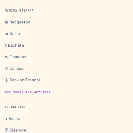
MÚSICA HISPANA
🎤 Reggaeton
🎺 Salsa
💃 Bachata
👠 Flamenco
🥁 Cumbia
🎸 Rock en Español
Ver todos los artistas →
ACTUALIDAD
✈️ Viajes
🌎 Diáspora