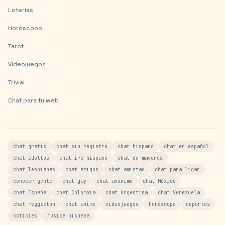
Loterías
Horóscopo
Tarot
Videojuegos
Trivial
Chat para tu web
chat gratis
chat sin registro
chat hispano
chat en español
chat adultos
chat irc hispano
chat de mayores
chat lesbianas
chat amigos
chat amistad
chat para ligar
conocer gente
chat gay
chat anónimo
chat México
chat España
chat Colombia
chat Argentina
chat Venezuela
chat reggaetón
chat anime
videojuegos
horóscopo
deportes
noticias
música hispana