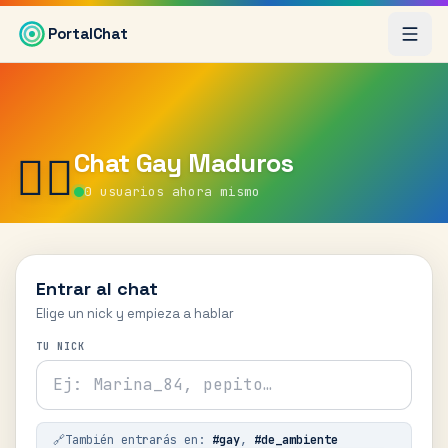
Saltar al contenido principal
PortalChat
Chat
Gay Maduros
🏳️‍🌈
0
usuarios ahora mismo
Entrar al chat
Elige un nick y empieza a hablar
TU NICK
🔗
También entrarás en:
#
gay
,
#
de_ambiente