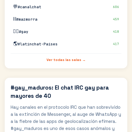
💬
#canalchat
606
⛓️
#mazmorra
459
🏳️‍🌈
#gay
418
🌎
#latinchat-Paises
417
Ver todas las salas →
#gay_maduros: El chat IRC gay para
mayores de 40
Hay canales en el protocolo IRC que han sobrevivido
a la extinción de Messenger, al auge de WhatsApp y
a la fiebre de las apps de geolocalización efímera.
#gay_maduros es uno de esos casos anómalos y