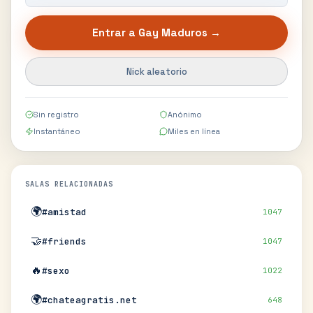
Entrar a
Gay Maduros
→
Nick aleatorio
Sin registro
Anónimo
Instantáneo
Miles en línea
SALAS RELACIONADAS
🌍
#amistad
1047
🤝
#friends
1047
🔥
#sexo
1022
🌍
#chateagratis.net
648