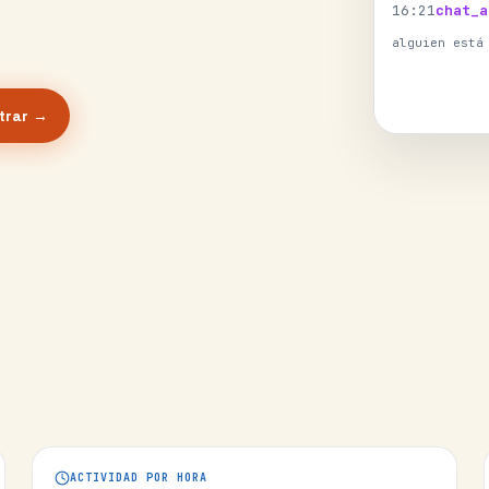
16
:
21
chat_a
alguien está
trar →
ACTIVIDAD POR HORA