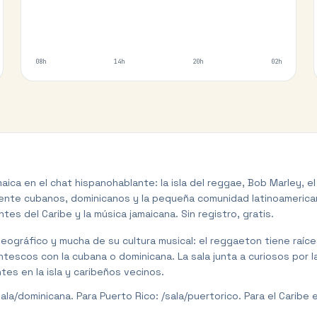
08h
14h
20h
02h
ica en el chat hispanohablante: la isla del reggae, Bob Marley, el d
nte cubanos, dominicanos y la pequeña comunidad latinoamericana
es del Caribe y la música jamaicana. Sin registro, gratis.
ográfico y mucha de su cultura musical: el reggaeton tiene raíces
ntescos con la cubana o dominicana. La sala junta a curiosos por l
es en la isla y caribeños vecinos.
ala/dominicana. Para Puerto Rico: /sala/puertorico. Para el Caribe e