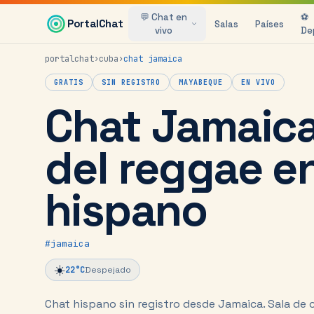
Saltar al contenido principal
💬 Chat en
⚽
PortalChat
Salas
Países
vivo
De
portalchat
›
cuba
›
chat
jamaica
GRATIS
SIN REGISTRO
MAYABEQUE
EN VIVO
Chat Jamaica 
del reggae en
hispano
#
jamaica
☀️
22
°C
Despejado
Chat hispano sin registro desde Jamaica.
Sala de 