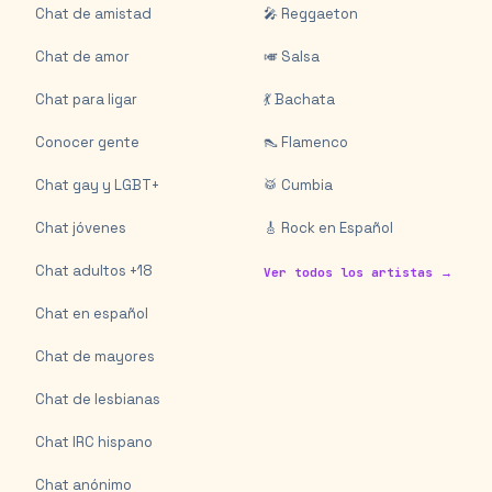
Chat de amistad
🎤 Reggaeton
Chat de amor
🎺 Salsa
Chat para ligar
💃 Bachata
Conocer gente
👠 Flamenco
Chat gay y LGBT+
🥁 Cumbia
Chat jóvenes
🎸 Rock en Español
Chat adultos +18
Ver todos los artistas →
Chat en español
Chat de mayores
Chat de lesbianas
Chat IRC hispano
Chat anónimo