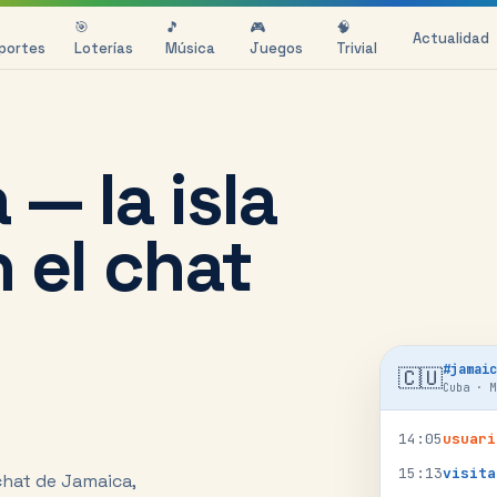
🎯
🎵
🎮
🧠
Actualidad
portes
Loterías
Música
Juegos
Trivial
— la isla
 el chat
#
jamaic
🇨🇺
Cuba
·
M
14
:
05
usuari
15
:
13
visita
chat de Jamaica,