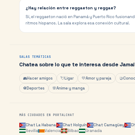
¿Hay relación entre reggaeton y reggae?
Sí, el reggaeton nació en Panamá y Puerto Rico fusionan
ritmos hispanos. La sala explora esa conexión cultural.
SALAS TEMÁTICAS
Chatea sobre lo que te interesa desde
Jamai
👥
Hacer amigos
💘
Ligar
💛
Amor y pareja
🤝
Conoc
⚽
Deportes
🌸
Anime y manga
MÁS CIUDADES EN PORTALCHAT
Chat
La Habana
Chat
Holguín
Chat
Camagüey
C
Sevilla
Valencia
Bilbao
Granada