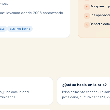
ones.
Sin spam ni 
2
hat llevamos desde 2008 conectando
Los operador
3
Reporta comp
4
tis
sin registro
¿Qué se habla en la sala?
o hay una comunidad
Principalmente español. La sal
minicanos.
jamaicana, cultura caribeña, via