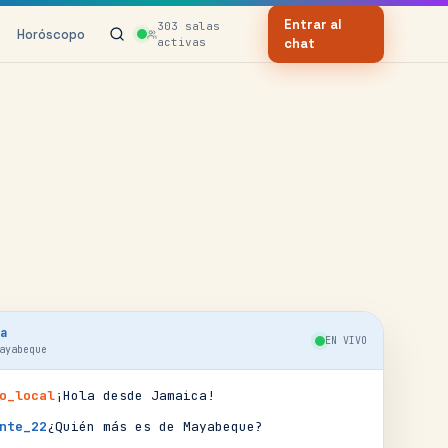
Entrar al
303
salas
Horóscopo
activas
chat
a
EN VIVO
ayabeque
o_local
¡Hola desde Jamaica!
nte_22
¿Quién más es de Mayabeque?