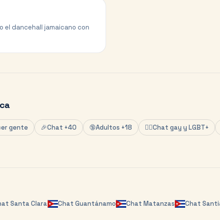
do el dancehall jamaicano con
ca
er gente
🎉
Chat +40
🔞
Adultos +18
🏳️‍🌈
Chat gay y LGBT+
hat
Santa Clara
Chat
Guantánamo
Chat
Matanzas
Chat
Santi