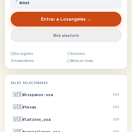
🔗
#
chat
Entrar a
Losangeles
→
Nick aleatorio
Sin registro
Anónimo
Instantáneo
Miles en línea
SALAS RELACIONADAS
🇺🇸
#hispanos-usa
159
🇺🇸
#texas
159
🇺🇸
#latinos_usa
159
🇻🇪
#venezolanos_usa
159