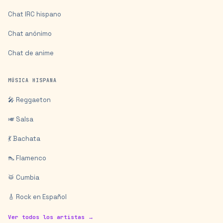
Chat IRC hispano
Chat anónimo
Chat de anime
MÚSICA HISPANA
🎤 Reggaeton
🎺 Salsa
💃 Bachata
👠 Flamenco
🥁 Cumbia
🎸 Rock en Español
Ver todos los artistas →