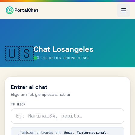
Saltar al contenido principal
PortalChat
Chat
Losangeles
🇺🇸
0
usuarios ahora mismo
Entrar al chat
Elige un nick y empieza a hablar
TU NICK
También entrarás en:
#
usa
,
#
internacional
,