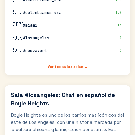
🇨🇴
#colombianos_usa
159
🇺🇸
#miami
16
🇺🇸
#losangeles
0
🇺🇸
#nuevayork
0
Ver todas las salas →
Sala #losangeles: Chat en español de
Boyle Heights
Boyle Heights es uno de los barrios más icónicos del
este de Los Ángeles, con una historia marcada por
la cultura chicana y la migración constante. Esa