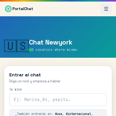
Saltar al contenido principal
PortalChat
Chat
Newyork
🇺🇸
0
usuarios ahora mismo
Entrar al chat
Elige un nick y empieza a hablar
TU NICK
También entrarás en:
#
usa
,
#
internacional
,