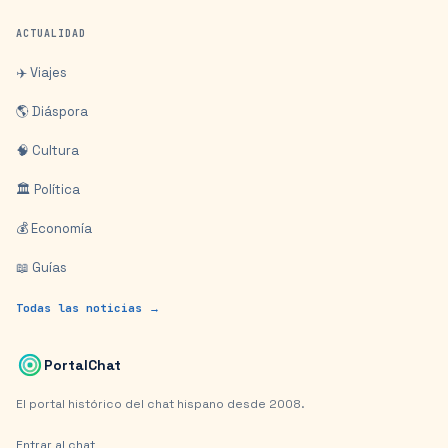
ACTUALIDAD
✈️ Viajes
🌎 Diáspora
🧠 Cultura
🏛️ Política
💰 Economía
📖 Guías
Todas las noticias →
PortalChat
El portal histórico del chat hispano desde 2008.
Entrar al chat