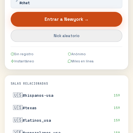
🔗
#
chat
Entrar a
Newyork
→
Nick aleatorio
Sin registro
Anónimo
Instantáneo
Miles en línea
SALAS RELACIONADAS
🇺🇸
#hispanos-usa
159
🇺🇸
#texas
159
🇺🇸
#latinos_usa
159
🇻🇪
#venezolanos_usa
159