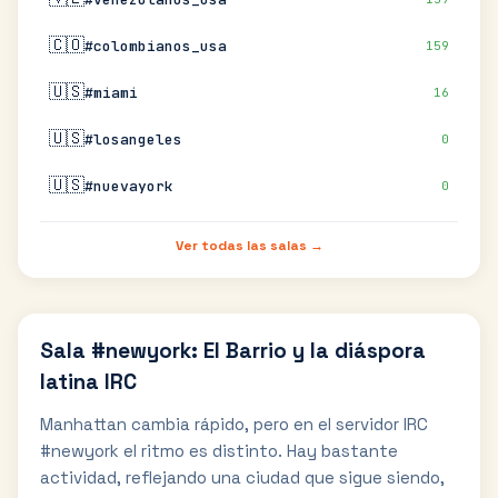
🇨🇴
#colombianos_usa
159
🇺🇸
#miami
16
🇺🇸
#losangeles
0
🇺🇸
#nuevayork
0
Ver todas las salas →
Sala #newyork: El Barrio y la diáspora
latina IRC
Manhattan cambia rápido, pero en el servidor IRC
#newyork el ritmo es distinto. Hay bastante
actividad, reflejando una ciudad que sigue siendo,