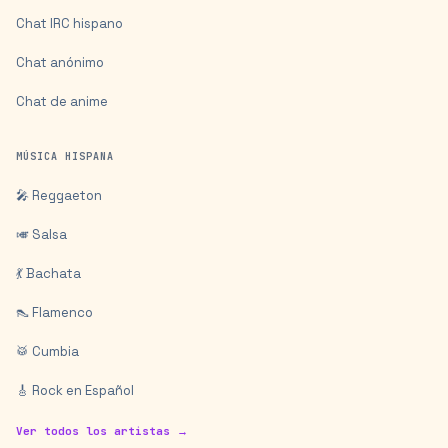
Chat IRC hispano
Chat anónimo
Chat de anime
MÚSICA HISPANA
🎤 Reggaeton
🎺 Salsa
💃 Bachata
👠 Flamenco
🥁 Cumbia
🎸 Rock en Español
Ver todos los artistas →