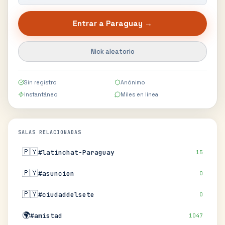
Entrar a
Paraguay
→
Nick aleatorio
Sin registro
Anónimo
Instantáneo
Miles en línea
SALAS RELACIONADAS
🇵🇾
#latinchat-Paraguay
15
🇵🇾
#asuncion
0
🇵🇾
#ciudaddelsete
0
🌍
#amistad
1047