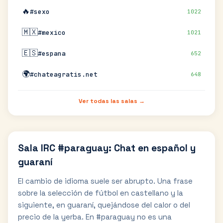
🔥
#sexo
1022
🇲🇽
#mexico
1021
🇪🇸
#espana
652
🌍
#chateagratis.net
648
Ver todas las salas →
Sala IRC #paraguay: Chat en español y
guaraní
El cambio de idioma suele ser abrupto. Una frase
sobre la selección de fútbol en castellano y la
siguiente, en guaraní, quejándose del calor o del
precio de la yerba. En #paraguay no es una