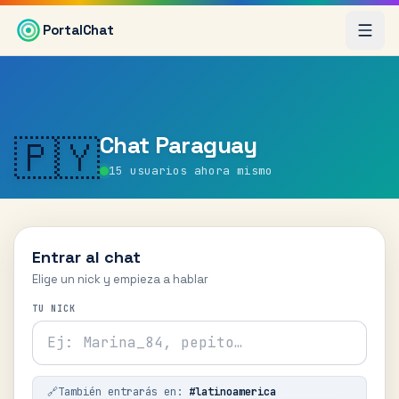
Saltar al contenido principal
PortalChat
Chat
Paraguay
🇵🇾
15
usuarios ahora mismo
Entrar al chat
Elige un nick y empieza a hablar
TU NICK
🔗
También entrarás en:
#
latinoamerica