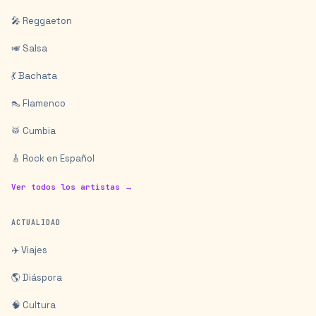
🎤 Reggaeton
🎺 Salsa
💃 Bachata
👠 Flamenco
🥁 Cumbia
🎸 Rock en Español
Ver todos los artistas →
ACTUALIDAD
✈️ Viajes
🌎 Diáspora
🧠 Cultura