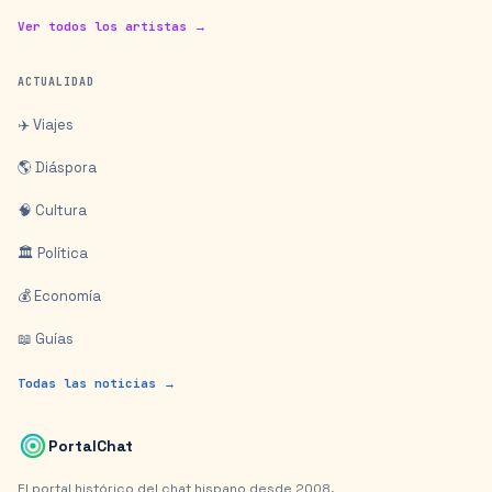
Ver todos los artistas →
ACTUALIDAD
✈️ Viajes
🌎 Diáspora
🧠 Cultura
🏛️ Política
💰 Economía
📖 Guías
Todas las noticias →
PortalChat
El portal histórico del chat hispano desde 2008.