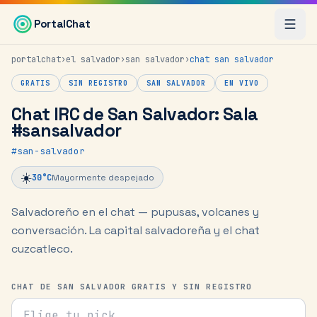
Saltar al contenido principal
PortalChat
portalchat
›
el salvador
›
san salvador
›
chat
san salvador
GRATIS
SIN REGISTRO
SAN SALVADOR
EN VIVO
Chat IRC de San Salvador: Sala
#sansalvador
#
san-salvador
☀️
30
°C
Mayormente despejado
Salvadoreño en el chat — pupusas, volcanes y
conversación.
La capital salvadoreña y el chat
cuzcatleco.
CHAT DE SAN SALVADOR GRATIS Y SIN REGISTRO
Tu nick para el chat