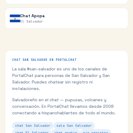
Chat
Apopa
El Salvador
CHAT
SAN SALVADOR
EN PORTALCHAT
La sala #
san-salvador
es uno de los canales de
PortalChat para personas de
San Salvador
y
San
Salvador
. Puedes chatear sin registro ni
instalaciones.
Salvadoreño en el chat — pupusas, volcanes y
conversación.
En PortalChat llevamos desde 2008
conectando a hispanohablantes de todo el mundo.
chat San Salvador
sala San Salvador
chat El Salvador
chat gratis
sin registro