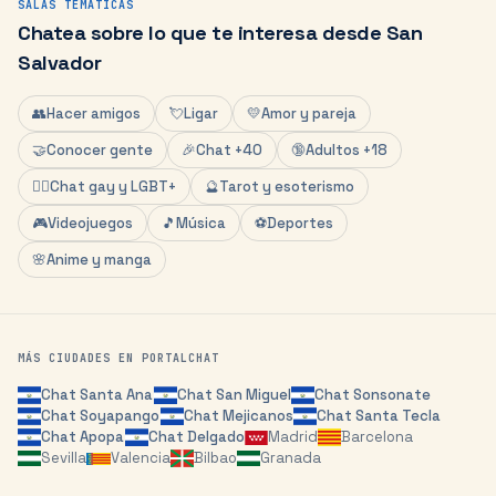
SALAS TEMÁTICAS
Chatea sobre lo que te interesa desde
San
Salvador
👥
Hacer amigos
💘
Ligar
💛
Amor y pareja
🤝
Conocer gente
🎉
Chat +40
🔞
Adultos +18
🏳️‍🌈
Chat gay y LGBT+
🔮
Tarot y esoterismo
🎮
Videojuegos
🎵
Música
⚽
Deportes
🌸
Anime y manga
MÁS CIUDADES EN PORTALCHAT
Chat
Santa Ana
Chat
San Miguel
Chat
Sonsonate
Chat
Soyapango
Chat
Mejicanos
Chat
Santa Tecla
Chat
Apopa
Chat
Delgado
Madrid
Barcelona
Sevilla
Valencia
Bilbao
Granada