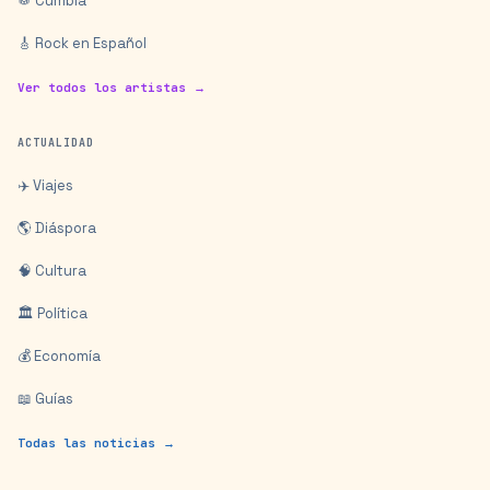
🥁 Cumbia
🎸 Rock en Español
Ver todos los artistas →
ACTUALIDAD
✈️ Viajes
🌎 Diáspora
🧠 Cultura
🏛️ Política
💰 Economía
📖 Guías
Todas las noticias →