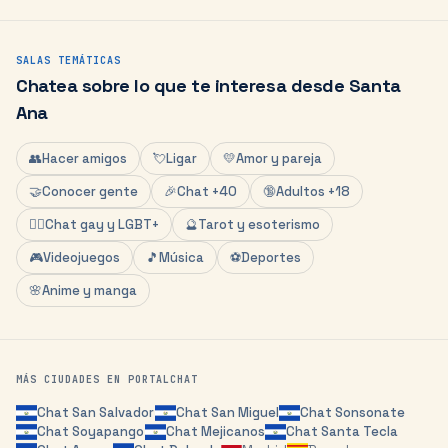
SALAS TEMÁTICAS
Chatea sobre lo que te interesa desde
Santa
Ana
👥
Hacer amigos
💘
Ligar
💛
Amor y pareja
🤝
Conocer gente
🎉
Chat +40
🔞
Adultos +18
🏳️‍🌈
Chat gay y LGBT+
🔮
Tarot y esoterismo
🎮
Videojuegos
🎵
Música
⚽
Deportes
🌸
Anime y manga
MÁS CIUDADES EN PORTALCHAT
Chat
San Salvador
Chat
San Miguel
Chat
Sonsonate
Chat
Soyapango
Chat
Mejicanos
Chat
Santa Tecla