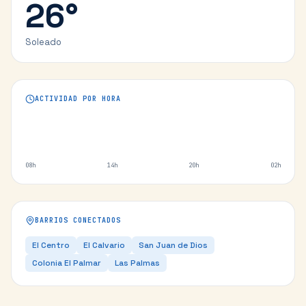
26
°
Soleado
ACTIVIDAD POR HORA
08h
14h
20h
02h
BARRIOS CONECTADOS
El Centro
El Calvario
San Juan de Dios
Colonia El Palmar
Las Palmas