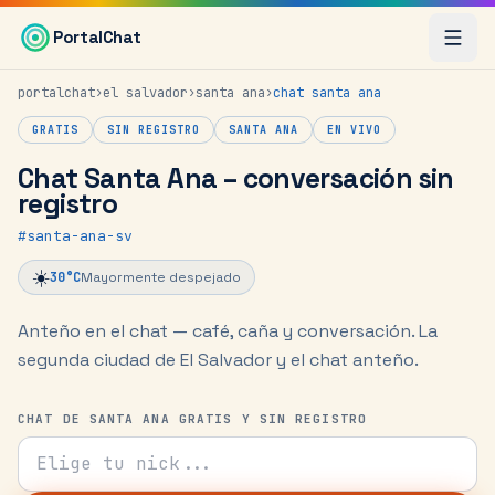
Saltar al contenido principal
PortalChat
portalchat
›
el salvador
›
santa ana
›
chat
santa ana
GRATIS
SIN REGISTRO
SANTA ANA
EN VIVO
Chat Santa Ana – conversación sin
registro
#
santa-ana-sv
☀️
30
°C
Mayormente despejado
Anteño en el chat — café, caña y conversación.
La
segunda ciudad de El Salvador y el chat anteño.
CHAT DE SANTA ANA GRATIS Y SIN REGISTRO
Tu nick para el chat