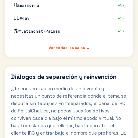
⛓️
#mazmorra
459
🏳️‍🌈
#gay
418
🌎
#latinchat-Paises
417
Ver todas las salas →
Diálogos de separación y reinvención
¿Te encuentras en medio de un divorcio y
necesitas un punto de referencia donde el tema se
discuta sin tapujos? En #separados, el canal de IRC
de PortalChat.es, no pocos usuarios activos
conviven cada día bajo el mismo apodo virtual. No
hay formularios que rellenar; basta con abrir el
cliente IRC y entrar bajo el nombre que prefieras. La