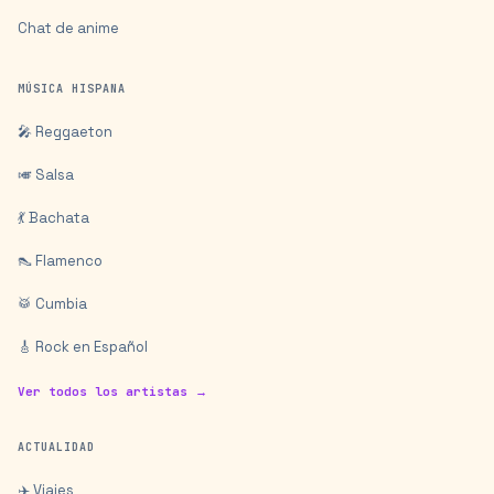
Chat de anime
MÚSICA HISPANA
🎤 Reggaeton
🎺 Salsa
💃 Bachata
👠 Flamenco
🥁 Cumbia
🎸 Rock en Español
Ver todos los artistas →
ACTUALIDAD
✈️ Viajes