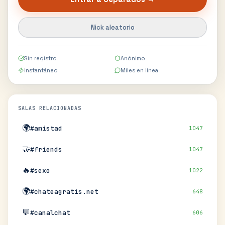
Nick aleatorio
Sin registro
Anónimo
Instantáneo
Miles en línea
SALAS RELACIONADAS
🌍
#amistad
1047
🤝
#friends
1047
🔥
#sexo
1022
🌍
#chateagratis.net
648
💬
#canalchat
606