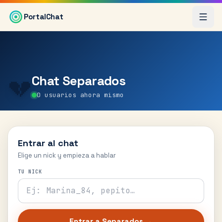
Saltar al contenido principal
PortalChat
Chat
Separados
💔
0
usuarios ahora mismo
Entrar al chat
Elige un nick y empieza a hablar
TU NICK
Entrar a
Separados
→