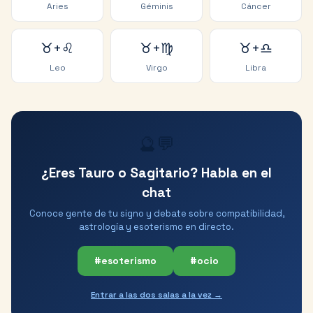
Aries
Géminis
Cáncer
♉
+
♌
♉
+
♍
♉
+
♎
Leo
Virgo
Libra
🔮💬
¿Eres Tauro o Sagitario? Habla en el
chat
Conoce gente de tu signo y debate sobre compatibilidad,
astrología y esoterismo en directo.
#esoterismo
#ocio
Entrar a las dos salas a la vez →