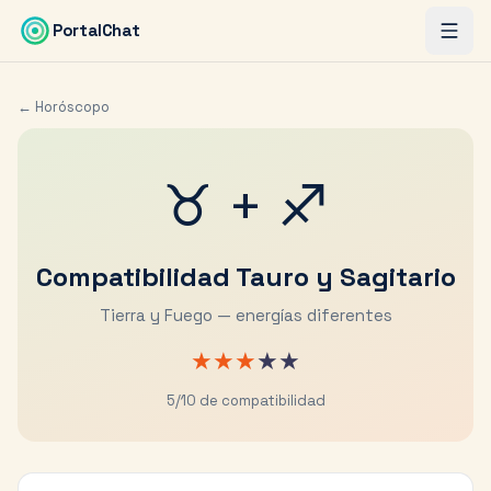
Saltar al contenido principal
PortalChat
← Horóscopo
♉
+
♐
Compatibilidad
Tauro
y
Sagitario
Tierra y Fuego — energías diferentes
★
★
★
★
★
5
/10 de compatibilidad