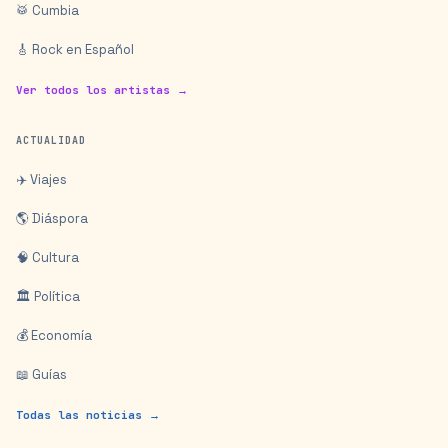
🥁 Cumbia
🎸 Rock en Español
Ver todos los artistas →
ACTUALIDAD
✈️ Viajes
🌎 Diáspora
🧠 Cultura
🏛️ Política
💰 Economía
📖 Guías
Todas las noticias →