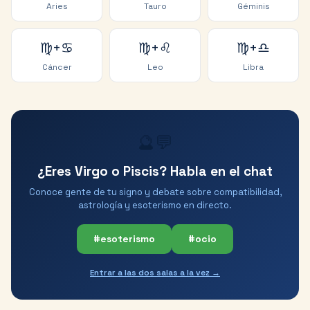
Aries
Tauro
Géminis
♍
+
♋
♍
+
♌
♍
+
♎
Cáncer
Leo
Libra
🔮💬
¿Eres Virgo o Piscis? Habla en el chat
Conoce gente de tu signo y debate sobre compatibilidad,
astrología y esoterismo en directo.
#esoterismo
#ocio
Entrar a las dos salas a la vez →