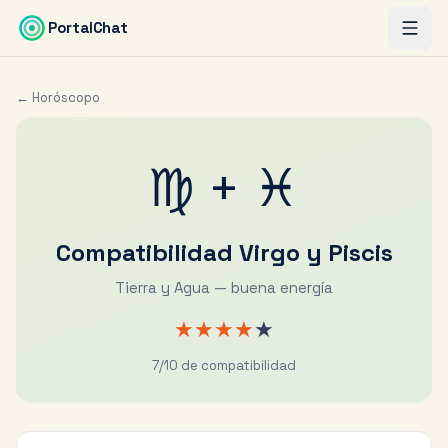
Saltar al contenido principal
PortalChat
← Horóscopo
♍
+
♓
Compatibilidad
Virgo
y
Piscis
Tierra y Agua — buena energía
★
★
★
★
★
7
/10 de compatibilidad