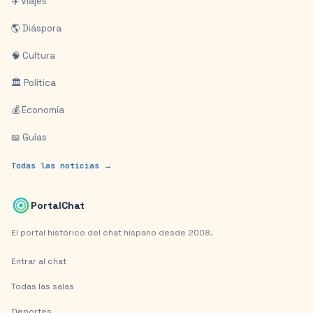
✈️ Viajes
🌎 Diáspora
🧠 Cultura
🏛️ Política
💰 Economía
📖 Guías
Todas las noticias →
PortalChat
El portal histórico del chat hispano desde 2008.
Entrar al chat
Todas las salas
Deportes