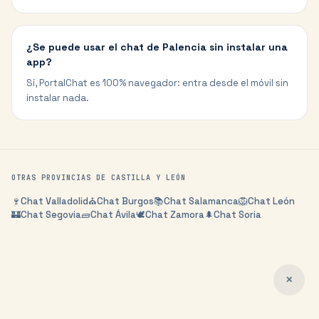
¿Se puede usar el chat de Palencia sin instalar una
app?
Sí, PortalChat es 100% navegador: entra desde el móvil sin
instalar nada.
OTRAS PROVINCIAS DE
CASTILLA Y LEÓN
🍷
Chat
Valladolid
⛪
Chat
Burgos
📚
Chat
Salamanca
🦁
Chat
León
🏰
Chat
Segovia
🧱
Chat
Ávila
🕊️
Chat
Zamora
🌲
Chat
Soria
✕