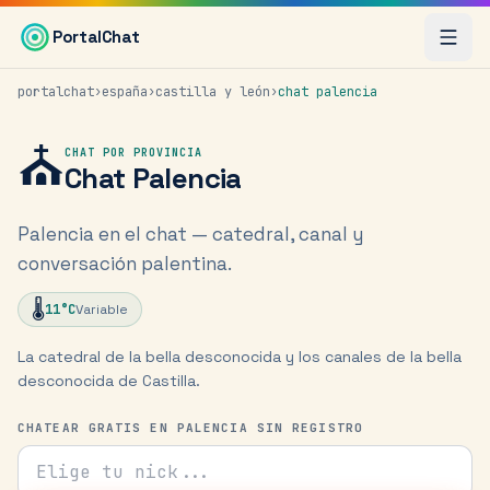
Saltar al contenido principal
PortalChat
portalchat
›
españa
›
castilla y león
›
chat
palencia
⛪
CHAT POR PROVINCIA
Chat
Palencia
Palencia en el chat — catedral, canal y
conversación palentina.
🌡️
11
°C
Variable
La catedral de la bella desconocida y los canales de la bella
desconocida de Castilla.
CHATEAR GRATIS EN PALENCIA SIN REGISTRO
Tu nick para el chat