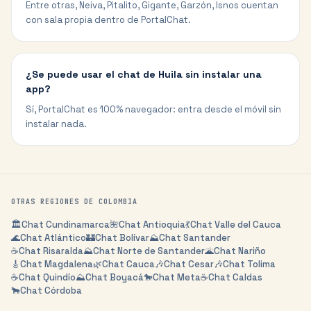
Entre otras, Neiva, Pitalito, Gigante, Garzón, Isnos cuentan
con sala propia dentro de PortalChat.
¿Se puede usar el chat de Huila sin instalar una
app?
Sí, PortalChat es 100% navegador: entra desde el móvil sin
instalar nada.
OTRAS REGIONES DE
COLOMBIA
🏛️
Chat
Cundinamarca
🌺
Chat
Antioquia
💃
Chat
Valle del Cauca
🌊
Chat
Atlántico
🏰
Chat
Bolívar
⛰️
Chat
Santander
☕
Chat
Risaralda
⛰️
Chat
Norte de Santander
🌋
Chat
Nariño
🎸
Chat
Magdalena
🌿
Chat
Cauca
🎶
Chat
Cesar
🎶
Chat
Tolima
☕
Chat
Quindío
⛰️
Chat
Boyacá
🐎
Chat
Meta
☕
Chat
Caldas
🐂
Chat
Córdoba