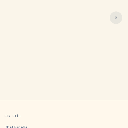
✕
POR PAÍS
Chat
España