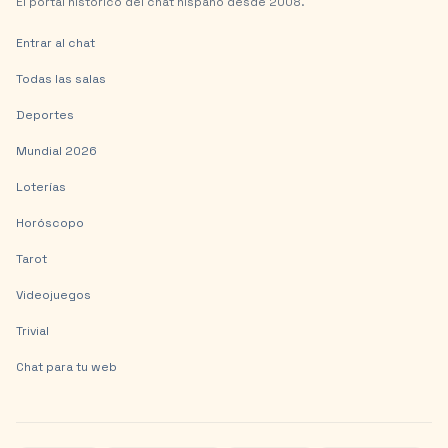
El portal histórico del chat hispano desde 2008.
Entrar al chat
Todas las salas
Deportes
Mundial 2026
Loterías
Horóscopo
Tarot
Videojuegos
Trivial
Chat para tu web