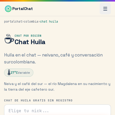
Saltar al contenido principal
PortalChat
portalchat
›
colombia
›
chat
huila
☕
CHAT POR REGIÓN
Chat
Huila
Huila en el chat — neivano, café y conversación
surcolombiana.
🌡️
27
°C
Variable
Neiva y el café del sur — el río Magdalena en su nacimiento y
la tierra del eje cafetero sur.
CHAT DE HUILA GRATIS SIN REGISTRO
Tu nick para el chat