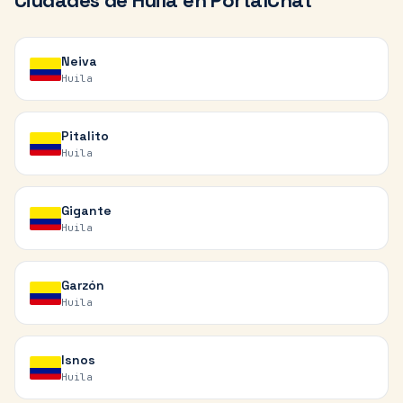
Ciudades de
Huila
en PortalChat
Neiva
Huila
Pitalito
Huila
Gigante
Huila
Garzón
Huila
Isnos
Huila