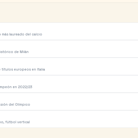
b más laureado del calcio
istórico de Milán
 títulos europeos en Italia
campeón en 2022/23
asión del Olímpico
o, fútbol vertical