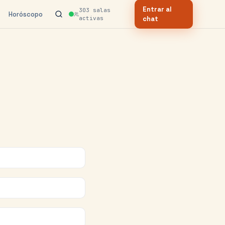
Entrar al
303
salas
Horóscopo
activas
chat