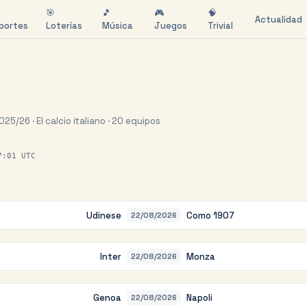
🎯
🎵
🎮
🧠
Actualidad
portes
Loterías
Música
Juegos
Trivial
5/26 · El calcio italiano · 20 equipos
7:01 UTC
Udinese
Como 1907
22/08/2026
Inter
Monza
22/08/2026
Genoa
Napoli
22/08/2026