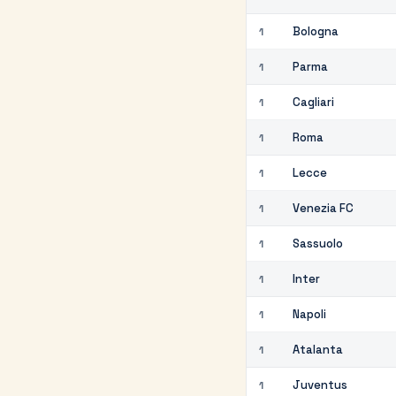
Bologna
1
Parma
1
Cagliari
1
Roma
1
Lecce
1
Venezia FC
1
Sassuolo
1
Inter
1
Napoli
1
Atalanta
1
Juventus
1