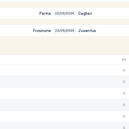
Parma
Cagliari
22/08/2026
Frosinone
Juventus
23/08/2026
PJ
0
0
0
0
0
0