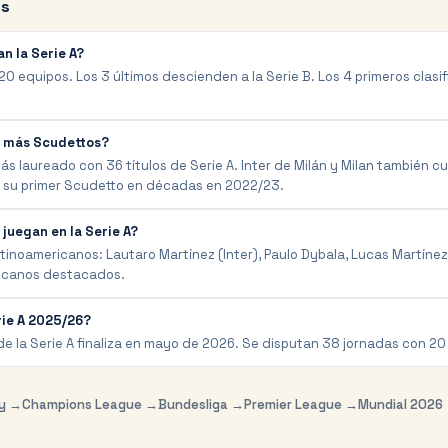
es
n la Serie A?
e 20 equipos. Los 3 últimos descienden a la Serie B. Los 4 primeros clas
 más Scudettos?
ás laureado con 36 títulos de Serie A. Inter de Milán y Milan también 
ó su primer Scudetto en décadas en 2022/23.
juegan en la Serie A?
latinoamericanos: Lautaro Martínez (Inter), Paulo Dybala, Lucas Martíne
ricanos destacados.
rie A 2025/26?
 la Serie A finaliza en mayo de 2026. Se disputan 38 jornadas con 20
oy →
Champions League →
Bundesliga →
Premier League →
Mundial 2026