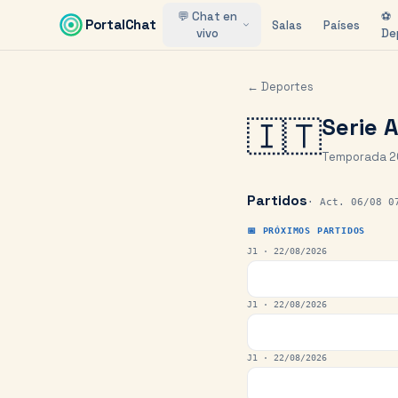
Saltar al contenido principal
💬 Chat en
⚽
PortalChat
Salas
Países
vivo
De
← Deportes
Serie A
🇮🇹
Temporada 202
Partidos
·
Act. 06/08 0
📅 PRÓXIMOS PARTIDOS
J1 ·
22/08/2026
J1 ·
22/08/2026
J1 ·
22/08/2026