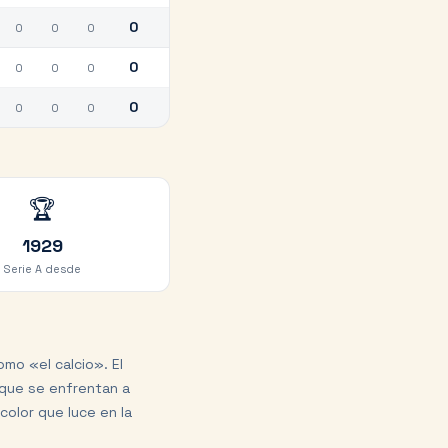
0
0
0
0
0
0
0
0
0
0
0
0
🏆
1929
Serie A desde
omo «el calcio». El
 que se enfrentan a
color que luce en la