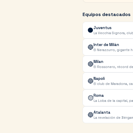
Equipos destacados
Juventus
⚫
La Vecchia Signora, clu
Inter de Milán
🔵
El Nerazzurro, gigante h
Milan
🔴
El Rossonero, récord de
Napoli
🔵
El club de Maradona, 
Roma
🟡
La Loba de la capital, p
Atalanta
🔵
La revelación de Bérgam