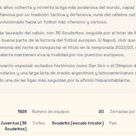
os años ochenta y noventa la liga más poderosa del mundo, capaz 
s famosa por su tradición táctica y defensiva, cuna del célebre ca
olucionado hacia un fútbol más ofensivo y vistoso.
s laureado del calcio, con 36 Scudettos, seguida por el Inter de M
 buena parte de la historia del fútbol europeo. El Napoli, club q
monía del norte al conquistar el título en la temporada 2022/23, 
 Atalanta mantienen viva la rivalidad por los puestos europeos.
ncanto especial: estadios históricos como San Siro o el Olímpico 
ndarios y una larga lista de cracks argentinos y latinoamericanos
ndo una de las ligas más seguidas por la afición hispanohablante.
1929
Número de equipos
20
Jornadas por
Juventus (36
Trofeo
Scudetto (escudo tricolor)
País
Scudettos)