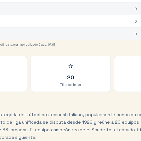
0
0
0
all-data.org
· actualizado 6 ago, 07:01
⭐
20
Títulos Inter
ategoría del fútbol profesional italiano, popularmente conocida c
o de liga unificada se disputa desde 1929 y reúne a 20 equipos
e 38 jornadas. El equipo campeón recibe el Scudetto, el escudo tri
porada siguiente.