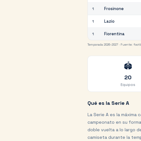
Frosinone
1
Lazio
1
Fiorentina
1
Temporada 2026-2027 ·
Fuente:
footb
🏟️
20
Equipos
Qué es la Serie A
La Serie A es la máxima c
campeonato en su format
doble vuelta a lo largo d
camiseta durante la tem