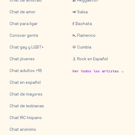
Chat de amistad
🎤 Reggaeton
Chat de amor
🎺 Salsa
Chat para ligar
💃 Bachata
Conocer gente
👠 Flamenco
Chat gay y LGBT+
🥁 Cumbia
Chat jóvenes
🎸 Rock en Español
Chat adultos +18
Ver todos los artistas →
Chat en español
Chat de mayores
Chat de lesbianas
Chat IRC hispano
Chat anónimo