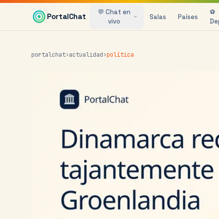
Saltar al contenido principal
💬 Chat en
⚽
PortalChat
Salas
Países
vivo
De
portalchat
›
actualidad
›
política