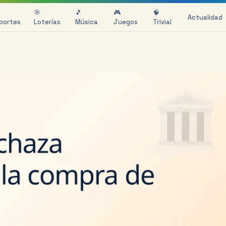
🎯
🎵
🎮
🧠
Actualidad
portes
Loterías
Música
Juegos
Trivial