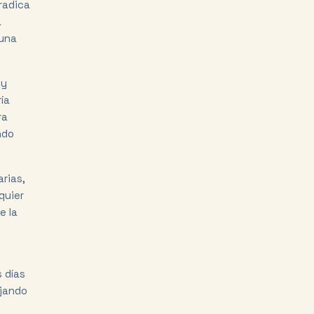
radica
a
 una
 y
ía
ra
ndo
rias,
quier
e la
s días
ejando