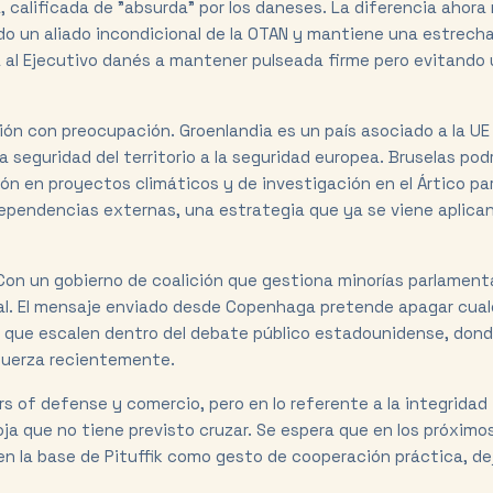
 calificada de "absurda" por los daneses. La diferencia ahora 
ndo un aliado incondicional de la OTAN y mantiene una estrech
a al Ejecutivo danés a mantener pulseada firme pero evitando
ción con preocupación. Groenlandia es un país asociado a la UE
a seguridad del territorio a la seguridad europea. Bruselas podr
ón en proyectos climáticos y de investigación en el Ártico pa
dependencias externas, una estrategia que ya se viene aplica
Con un gobierno de coalición que gestiona minorías parlamenta
otal. El mensaje enviado desde Copenhaga pretende apagar cual
 que escalen dentro del debate público estadounidense, dond
 fuerza recientemente.
rs of defense y comercio, pero en lo referente a la integridad
roja que no tiene previsto cruzar. Se espera que en los próximo
en la base de Pituffik como gesto de cooperación práctica, d