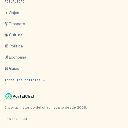
ACTUALIDAD
✈️ Viajes
🌎 Diáspora
🧠 Cultura
🏛️ Política
💰 Economía
📖 Guías
Todas las noticias →
PortalChat
El portal histórico del chat hispano desde 2008.
Entrar al chat