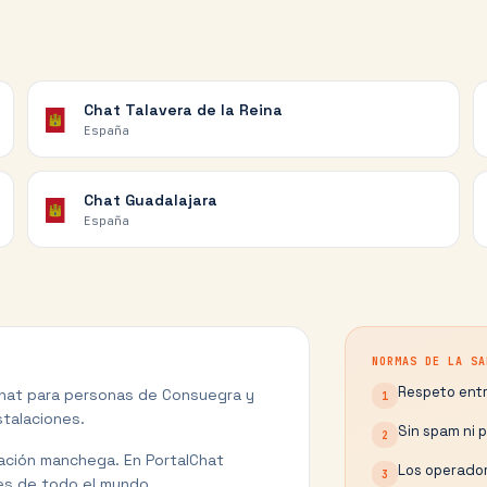
Chat
Talavera de la Reina
España
Chat
Guadalajara
España
NORMAS DE LA SA
Respeto entr
Chat para personas de
Consuegra
y
1
stalaciones.
Sin spam ni 
2
sación manchega.
En PortalChat
Los operador
3
s de todo el mundo.