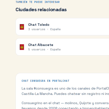
TAMBIÉN TE PUEDE INTERESAR
Ciudades relacionadas
Chat
Toledo
3 usuarios ·
España
Chat
Albacete
5 usuarios ·
España
CHAT
CONSUEGRA
EN PORTALCHAT
La sala #
consuegra
es uno de los canales de Portal
Castilla-La Mancha
. Puedes chatear sin registro ni in
Consuegrino en el chat — molinos, Quijote y conver
llevamos desde 2008 conectando a hispanohablante