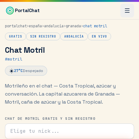
Saltar al contenido principal
PortalChat
portalchat
›
españa
›
andalucía
›
granada
›
chat
motril
GRATIS
SIN REGISTRO
ANDALUCÍA
EN VIVO
Chat Motril
#
motril
☀️
27
°C
Despejado
Motrileño en el chat — Costa Tropical, azúcar y
conversación.
La capital azucarera de Granada —
Motril, caña de azúcar y la Costa Tropical.
CHAT DE MOTRIL GRATIS Y SIN REGISTRO
Tu nick para el chat