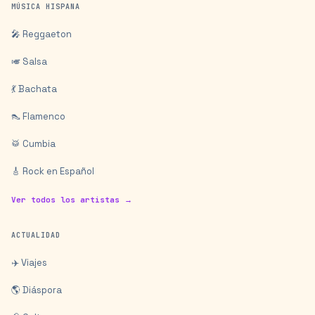
MÚSICA HISPANA
🎤 Reggaeton
🎺 Salsa
💃 Bachata
👠 Flamenco
🥁 Cumbia
🎸 Rock en Español
Ver todos los artistas →
ACTUALIDAD
✈️ Viajes
🌎 Diáspora