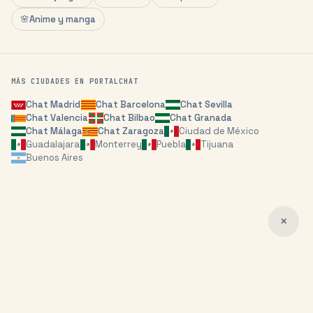
🌸
Anime y manga
MÁS CIUDADES EN PORTALCHAT
Chat
Madrid
Chat
Barcelona
Chat
Sevilla
Chat
Valencia
Chat
Bilbao
Chat
Granada
Chat
Málaga
Chat
Zaragoza
Ciudad de México
Guadalajara
Monterrey
Puebla
Tijuana
Buenos Aires
✕