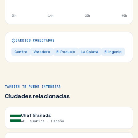
08h
14h
20h
02h
BARRIOS CONECTADOS
Centro
Varadero
El Pozuelo
La Caleta
El Ingenio
TAMBIÉN TE PUEDE INTERESAR
Ciudades relacionadas
Chat
Granada
40 usuarios ·
España