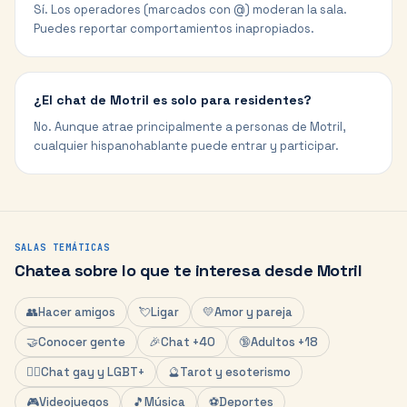
Sí. Los operadores (marcados con @) moderan la sala.
Puedes reportar comportamientos inapropiados.
¿El chat de Motril es solo para residentes?
No. Aunque atrae principalmente a personas de Motril,
cualquier hispanohablante puede entrar y participar.
SALAS TEMÁTICAS
Chatea sobre lo que te interesa desde
Motril
👥
Hacer amigos
💘
Ligar
💛
Amor y pareja
🤝
Conocer gente
🎉
Chat +40
🔞
Adultos +18
🏳️‍🌈
Chat gay y LGBT+
🔮
Tarot y esoterismo
🎮
Videojuegos
🎵
Música
⚽
Deportes