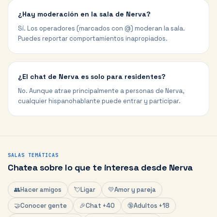
¿Hay moderación en la sala de Nerva?
Sí. Los operadores (marcados con @) moderan la sala.
Puedes reportar comportamientos inapropiados.
¿El chat de Nerva es solo para residentes?
No. Aunque atrae principalmente a personas de Nerva,
cualquier hispanohablante puede entrar y participar.
SALAS TEMÁTICAS
Chatea sobre lo que te interesa desde
Nerva
👥
Hacer amigos
💘
Ligar
💛
Amor y pareja
🤝
Conocer gente
🎉
Chat +40
🔞
Adultos +18