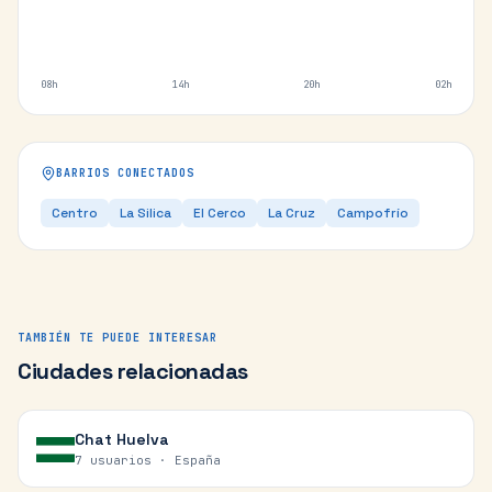
08h
14h
20h
02h
BARRIOS CONECTADOS
Centro
La Silica
El Cerco
La Cruz
Campofrío
TAMBIÉN TE PUEDE INTERESAR
Ciudades relacionadas
Chat
Huelva
7 usuarios ·
España