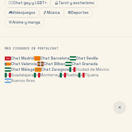
🏳️‍🌈
Chat gay y LGBT+
🔮
Tarot y esoterismo
🎮
Videojuegos
🎵
Música
⚽
Deportes
🌸
Anime y manga
MÁS CIUDADES EN PORTALCHAT
Chat
Madrid
Chat
Barcelona
Chat
Sevilla
Chat
Valencia
Chat
Bilbao
Chat
Granada
Chat
Málaga
Chat
Zaragoza
Ciudad de México
Guadalajara
Monterrey
Puebla
Tijuana
Buenos Aires
✕