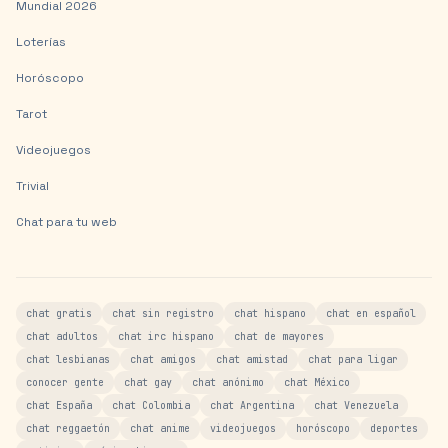
Mundial 2026
Loterías
Horóscopo
Tarot
Videojuegos
Trivial
Chat para tu web
chat gratis
chat sin registro
chat hispano
chat en español
chat adultos
chat irc hispano
chat de mayores
chat lesbianas
chat amigos
chat amistad
chat para ligar
conocer gente
chat gay
chat anónimo
chat México
chat España
chat Colombia
chat Argentina
chat Venezuela
chat reggaetón
chat anime
videojuegos
horóscopo
deportes