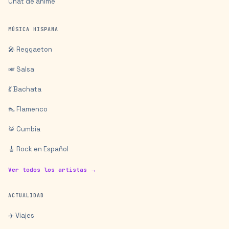
Chat de anime
MÚSICA HISPANA
🎤 Reggaeton
🎺 Salsa
💃 Bachata
👠 Flamenco
🥁 Cumbia
🎸 Rock en Español
Ver todos los artistas →
ACTUALIDAD
✈️ Viajes