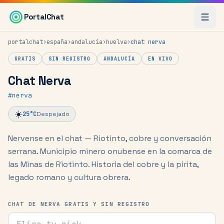
Saltar al contenido principal
PortalChat
portalchat
›
españa
›
andalucía
›
huelva
›
chat
nerva
GRATIS
SIN REGISTRO
ANDALUCÍA
EN VIVO
Chat Nerva
#
nerva
☀️
25
°C
Despejado
Nervense en el chat — Riotinto, cobre y conversación
serrana.
Municipio minero onubense en la comarca de
las Minas de Riotinto. Historia del cobre y la pirita,
legado romano y cultura obrera.
CHAT DE NERVA GRATIS Y SIN REGISTRO
Tu nick para el chat