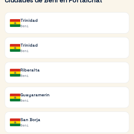
Ciudades de
Beni
en PortalChat
Trinidad
Beni
Trinidad
Beni
Riberalta
Beni
Guayaramerín
Beni
San Borja
Beni