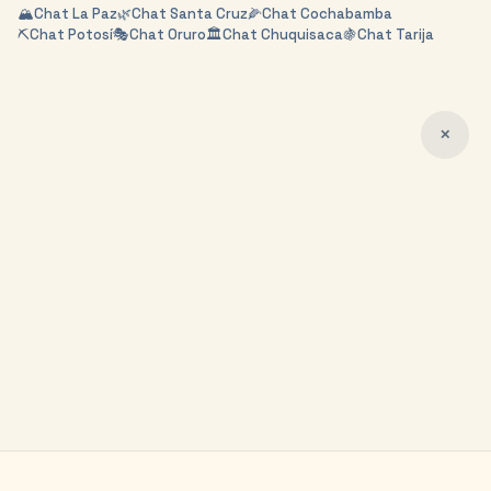
🏔️
Chat
La Paz
🌿
Chat
Santa Cruz
🌽
Chat
Cochabamba
⛏️
Chat
Potosí
🎭
Chat
Oruro
🏛️
Chat
Chuquisaca
🍇
Chat
Tarija
✕