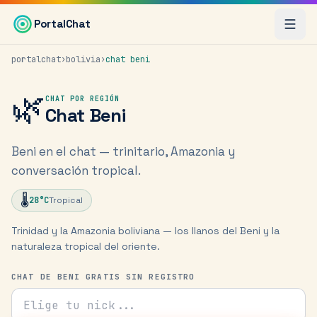
Saltar al contenido principal
PortalChat
portalchat
›
bolivia
›
chat
beni
🌿
CHAT POR REGIÓN
Chat
Beni
Beni en el chat — trinitario, Amazonia y
conversación tropical.
🌡️
28
°C
Tropical
Trinidad y la Amazonia boliviana — los llanos del Beni y la
naturaleza tropical del oriente.
CHAT DE BENI GRATIS SIN REGISTRO
Tu nick para el chat