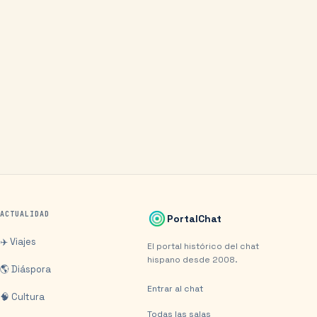
ACTUALIDAD
PortalChat
✈️ Viajes
El portal histórico del chat
hispano desde 2008.
🌎 Diáspora
Entrar al chat
🧠 Cultura
Todas las salas