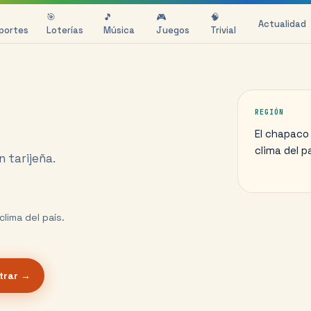
🎯
🎵
🎮
🧠
Actualidad
portes
Loterías
Música
Juegos
Trivial
REGIÓN
El chapaco y
clima del pa
 tarijeña.
clima del país.
trar →