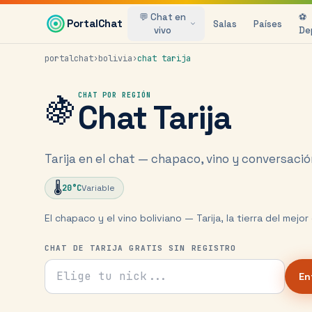
Saltar al contenido principal
💬 Chat en
⚽
PortalChat
Salas
Países
vivo
De
portalchat
›
bolivia
›
chat
tarija
🍇
CHAT POR REGIÓN
Chat
Tarija
Tarija en el chat — chapaco, vino y conversación
🌡️
20
°C
Variable
El chapaco y el vino boliviano — Tarija, la tierra del mejor 
CHAT DE TARIJA GRATIS SIN REGISTRO
Tu nick para el chat
En