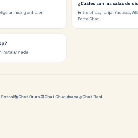
¿Cuáles son las salas de c
lige un nick y entra en
Entre otras, Tarija, Yacuiba, V
PortalChat.
app?
n instalar nada.
t
Potosí
🎭
Chat
Oruro
🏛️
Chat
Chuquisaca
🌿
Chat
Beni