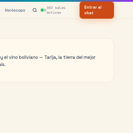
Entrar al
303
salas
Horóscopo
activas
chat
 el vino boliviano — Tarija, la tierra del mejor
ís.