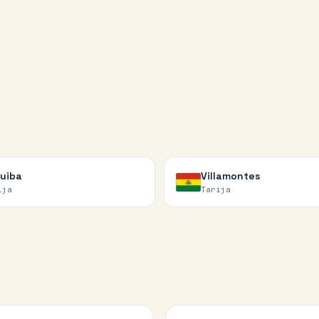
uiba
Villamontes
ija
Tarija