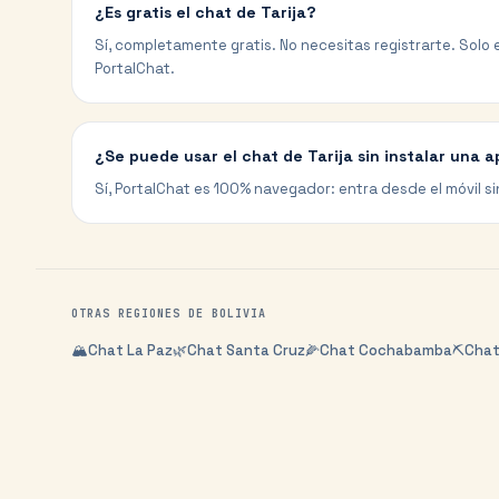
¿Es gratis el chat de Tarija?
Sí, completamente gratis. No necesitas registrarte. Solo e
PortalChat.
¿Se puede usar el chat de Tarija sin instalar una 
Sí, PortalChat es 100% navegador: entra desde el móvil si
OTRAS REGIONES DE
BOLIVIA
🏔️
Chat
La Paz
🌿
Chat
Santa Cruz
🌽
Chat
Cochabamba
⛏️
Cha