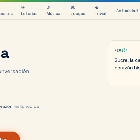
🎯
🎵
🎮
🧠
Actualidad
portes
Loterías
Música
Juegos
Trivial
ca
REGIÓN
Sucre, la c
corazón his
conversación
corazón histórico de
trar →