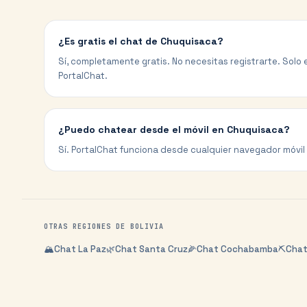
¿Es gratis el chat de Chuquisaca?
Sí, completamente gratis. No necesitas registrarte. Solo e
PortalChat.
¿Puedo chatear desde el móvil en Chuquisaca?
Sí. PortalChat funciona desde cualquier navegador móvil 
OTRAS REGIONES DE
BOLIVIA
🏔️
Chat
La Paz
🌿
Chat
Santa Cruz
🌽
Chat
Cochabamba
⛏️
Cha