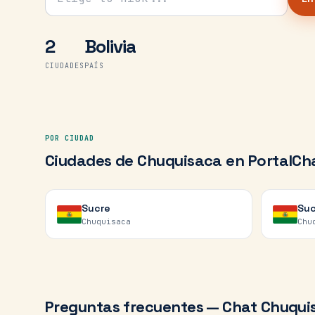
2
Bolivia
CIUDADES
PAÍS
POR CIUDAD
Ciudades de
Chuquisaca
en PortalCh
Sucre
Suc
Chuquisaca
Chu
Preguntas frecuentes — Chat
Chuqui