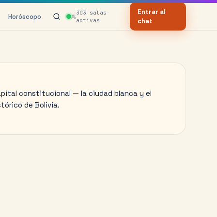
Entrar al
303
salas
Horóscopo
activas
chat
apital constitucional — la ciudad blanca y el
tórico de Bolivia.