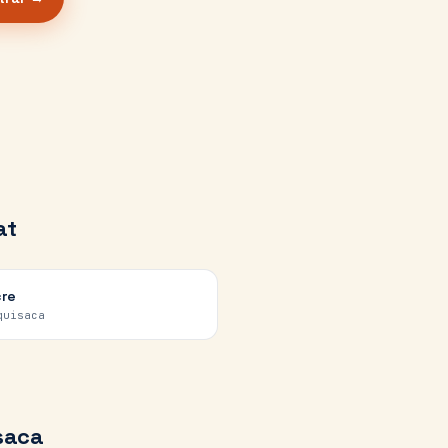
at
re
quisaca
saca