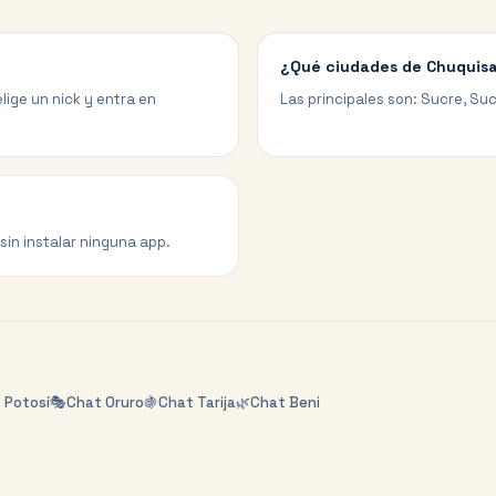
¿Qué ciudades de Chuquisa
lige un nick y entra en
Las principales son: Sucre, Su
sin instalar ninguna app.
t
Potosí
🎭
Chat
Oruro
🍇
Chat
Tarija
🌿
Chat
Beni