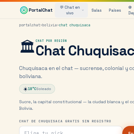
Saltar al contenido principal
💬 Chat en
⚽
PortalChat
Salas
Países
vivo
De
portalchat
›
bolivia
›
chat
chuquisaca
🏛️
CHAT POR REGIÓN
Chat
Chuquisa
Chuquisaca en el chat — sucrense, colonial y 
boliviana.
☀️
18
°C
Soleado
Sucre, la capital constitucional — la ciudad blanca y el 
Bolivia.
CHAT DE CHUQUISACA GRATIS SIN REGISTRO
Tu nick para el chat
En