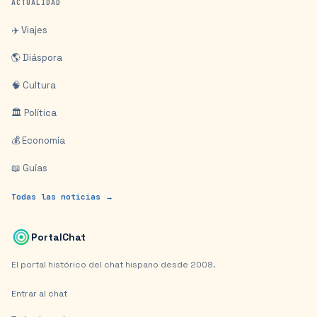
ACTUALIDAD
✈️ Viajes
🌎 Diáspora
🧠 Cultura
🏛️ Política
💰 Economía
📖 Guías
Todas las noticias →
PortalChat
El portal histórico del chat hispano desde 2008.
Entrar al chat