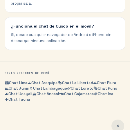
propia sala.
¿Funciona el chat de Cusco en el móvil?
Sí, desde cualquier navegador de Android o iPhone, sin
descargar ninguna aplicación.
OTRAS REGIONES DE
PERÚ
🏙️
Chat
Lima
🌋
Chat
Arequipa
🎭
Chat
La Libertad
🌊
Chat
Piura
⛰️
Chat
Junín
🏺
Chat
Lambayeque
🌿
Chat
Loreto
🎭
Chat
Puno
🌊
Chat
Ucayali
🏔️
Chat
Áncash
🐄
Chat
Cajamarca
🍇
Chat
Ica
🌵
Chat
Tacna
✕