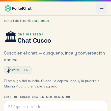
Saltar al contenido principal
PortalChat
portalchat
›
perú
›
chat
cusco
🏛️
CHAT POR REGIÓN
Chat
Cusco
Cusco en el chat — cusqueño, inca y conversación
andina.
🌡️
12
°C
Variable
El ombligo del mundo. Cusco, la capital inca, y la puerta a
Machu Picchu y el Valle Sagrado.
CHAT DE CUSCO GRATIS SIN REGISTRO
Tu nick para el chat