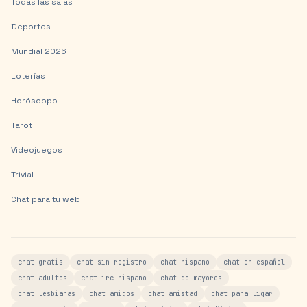
Todas las salas
Deportes
Mundial 2026
Loterías
Horóscopo
Tarot
Videojuegos
Trivial
Chat para tu web
chat gratis
chat sin registro
chat hispano
chat en español
chat adultos
chat irc hispano
chat de mayores
chat lesbianas
chat amigos
chat amistad
chat para ligar