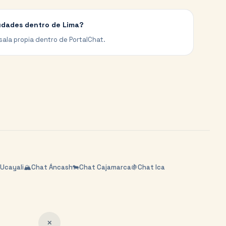
iudades dentro de Lima?
sala propia dentro de PortalChat.
Ucayali
🏔️
Chat
Áncash
🐄
Chat
Cajamarca
🍇
Chat
Ica
✕