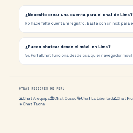
¿Necesito crear una cuenta para el chat de Lima?
No hace falta cuenta ni registro. Basta con un nick para en
¿Puedo chatear desde el móvil en Lima?
Sí. PortalChat funciona desde cualquier navegador móvil 
OTRAS REGIONES DE
PERÚ
🌋
Chat
Arequipa
🏛️
Chat
Cusco
🎭
Chat
La Libertad
🌊
Chat
Piu
🌵
Chat
Tacna