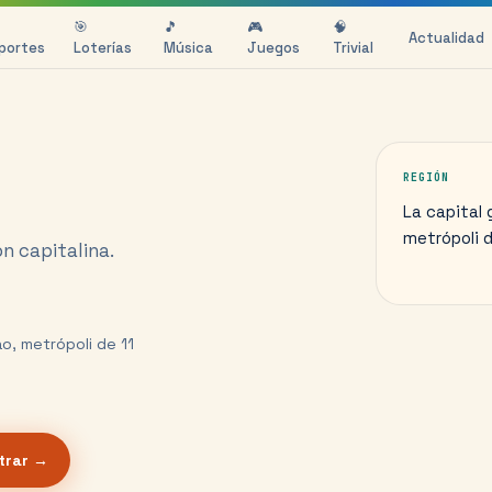
🎯
🎵
🎮
🧠
Actualidad
portes
Loterías
Música
Juegos
Trivial
REGIÓN
La capital 
metrópoli d
n capitalina.
ao, metrópoli de 11
trar →