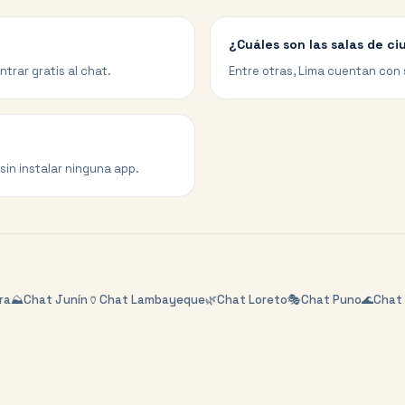
¿Cuáles son las salas de c
trar gratis al chat.
Entre otras, Lima cuentan con 
sin instalar ninguna app.
ra
⛰️
Chat
Junín
🏺
Chat
Lambayeque
🌿
Chat
Loreto
🎭
Chat
Puno
🌊
Chat