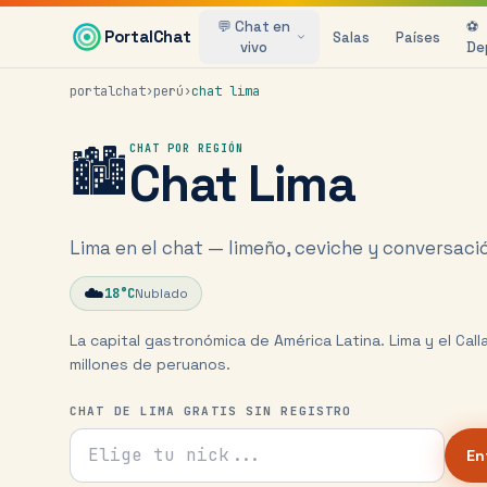
Saltar al contenido principal
💬 Chat en
⚽
PortalChat
Salas
Países
vivo
De
portalchat
›
perú
›
chat
lima
🏙️
CHAT POR REGIÓN
Chat
Lima
Lima en el chat — limeño, ceviche y conversació
☁️
18
°C
Nublado
La capital gastronómica de América Latina. Lima y el Call
millones de peruanos.
CHAT DE LIMA GRATIS SIN REGISTRO
Tu nick para el chat
En