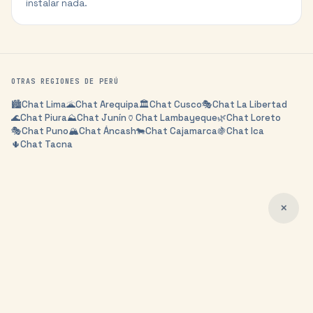
instalar nada.
OTRAS REGIONES DE
PERÚ
🏙️
Chat
Lima
🌋
Chat
Arequipa
🏛️
Chat
Cusco
🎭
Chat
La Libertad
🌊
Chat
Piura
⛰️
Chat
Junín
🏺
Chat
Lambayeque
🌿
Chat
Loreto
🎭
Chat
Puno
🏔️
Chat
Áncash
🐄
Chat
Cajamarca
🍇
Chat
Ica
🌵
Chat
Tacna
✕