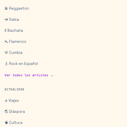
🎤 Reggaeton
🎺 Salsa
💃 Bachata
👠 Flamenco
🥁 Cumbia
🎸 Rock en Español
Ver todos los artistas →
ACTUALIDAD
✈️ Viajes
🌎 Diáspora
🧠 Cultura