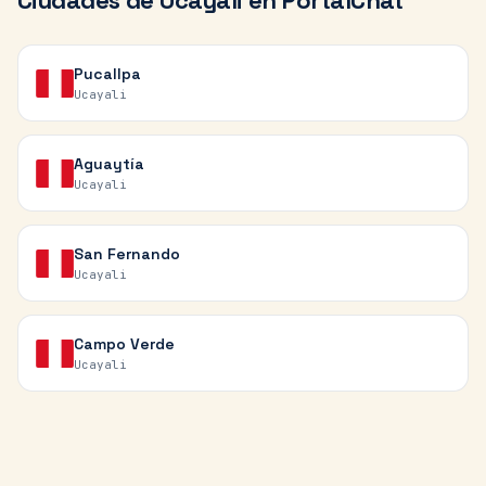
Ciudades de
Ucayali
en PortalChat
Pucallpa
Ucayali
Aguaytía
Ucayali
San Fernando
Ucayali
Campo Verde
Ucayali