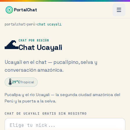
Saltar al contenido principal
PortalChat
portalchat
›
perú
›
chat
ucayali
🌊
CHAT POR REGIÓN
Chat
Ucayali
Ucayali en el chat — pucallpino, selva y
conversación amazónica.
🌡️
29
°C
Tropical
Pucallpa y el río Ucayali — la segunda ciudad amazónica del
Perú y la puerta a la selva.
CHAT DE UCAYALI GRATIS SIN REGISTRO
Tu nick para el chat