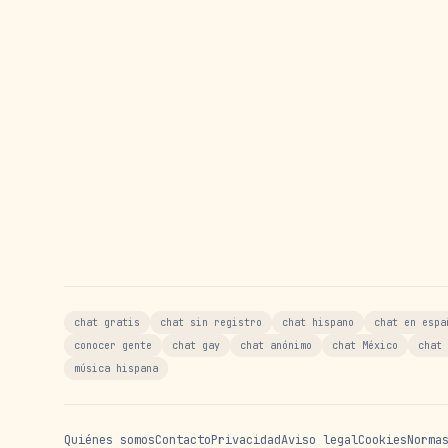
chat gratis
chat sin registro
chat hispano
chat en espa
conocer gente
chat gay
chat anónimo
chat México
chat 
música hispana
Quiénes somos
Contacto
Privacidad
Aviso legal
Cookies
Norma