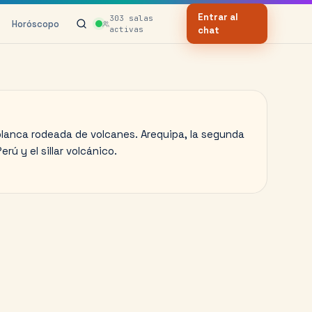
Entrar al
303
salas
Horóscopo
activas
chat
blanca rodeada de volcanes. Arequipa, la segunda
rú y el sillar volcánico.