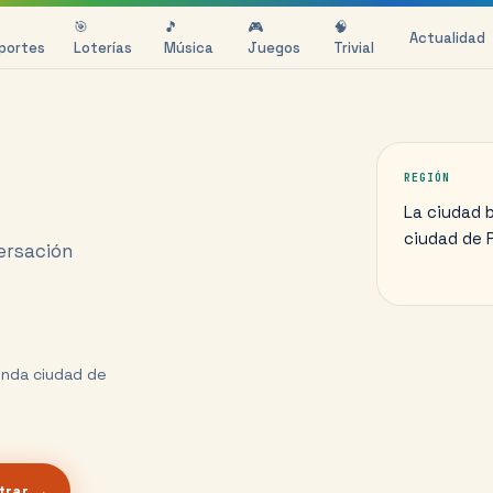
🎯
🎵
🎮
🧠
Actualidad
portes
Loterías
Música
Juegos
Trivial
REGIÓN
La ciudad 
ciudad de Pe
versación
unda ciudad de
trar →