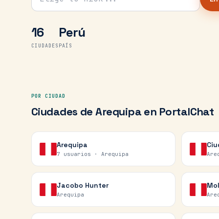
16
Perú
CIUDADES
PAÍS
POR CIUDAD
Ciudades de
Arequipa
en PortalChat
Arequipa
Ciu
7 usuarios ·
Arequipa
Are
Jacobo Hunter
Mol
Arequipa
Are