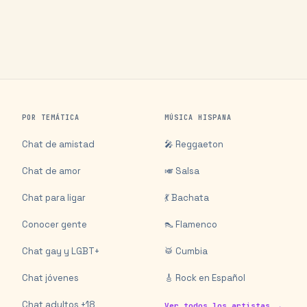
POR TEMÁTICA
MÚSICA HISPANA
Chat de amistad
🎤 Reggaeton
Chat de amor
🎺 Salsa
Chat para ligar
💃 Bachata
Conocer gente
👠 Flamenco
Chat gay y LGBT+
🥁 Cumbia
Chat jóvenes
🎸 Rock en Español
Chat adultos +18
Ver todos los artistas →