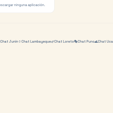
escargar ninguna aplicación.
️
Chat
Junín
🏺
Chat
Lambayeque
🌿
Chat
Loreto
🎭
Chat
Puno
🌊
Chat
Uca