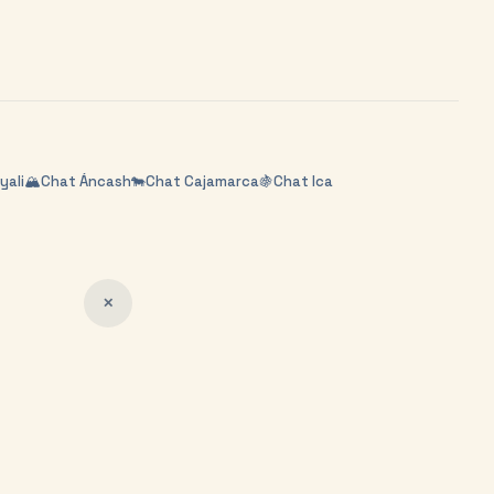
yali
🏔️
Chat
Áncash
🐄
Chat
Cajamarca
🍇
Chat
Ica
✕