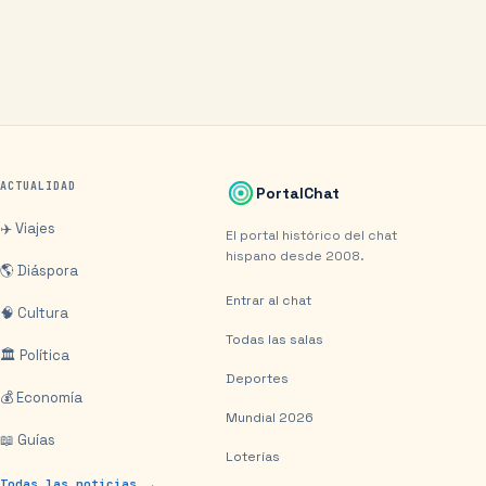
ACTUALIDAD
PortalChat
✈️ Viajes
El portal histórico del chat
hispano desde 2008.
🌎 Diáspora
Entrar al chat
🧠 Cultura
Todas las salas
🏛️ Política
Deportes
💰 Economía
Mundial 2026
📖 Guías
Loterías
Todas las noticias →