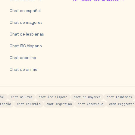
Chat en español
Chat de mayores
Chat de lesbianas
Chat IRC hispano
Chat anónimo
Chat de anime
ñol
chat adultos
chat irc hispano
chat de mayores
chat lesbianas
España
chat Colombia
chat Argentina
chat Venezuela
chat reggaetón
s