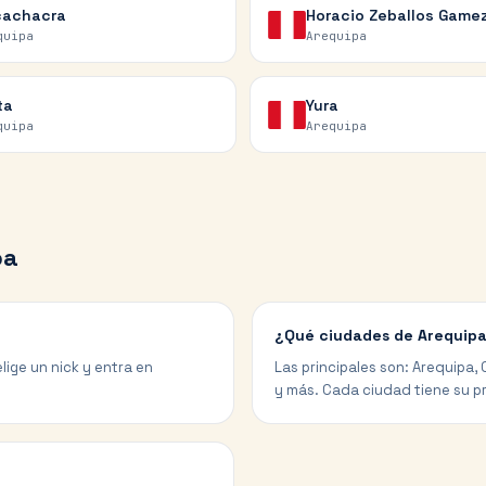
cachacra
Horacio Zeballos Game
quipa
Arequipa
ta
Yura
quipa
Arequipa
pa
¿Qué ciudades de Arequipa
lige un nick y entra en
Las principales son: Arequipa,
y más. Cada ciudad tiene su pr