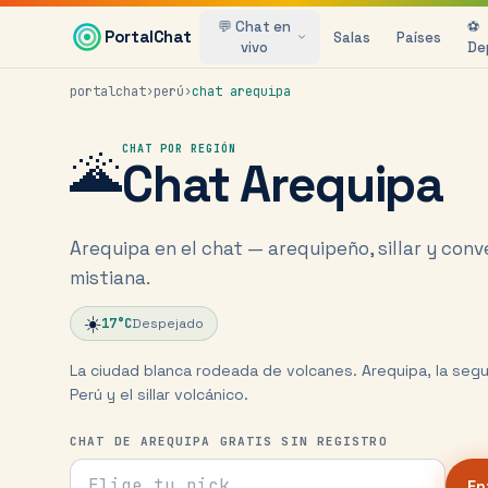
Saltar al contenido principal
💬 Chat en
⚽
PortalChat
Salas
Países
vivo
De
portalchat
›
perú
›
chat
arequipa
🌋
CHAT POR REGIÓN
Chat
Arequipa
Arequipa en el chat — arequipeño, sillar y con
mistiana.
☀️
17
°C
Despejado
La ciudad blanca rodeada de volcanes. Arequipa, la seg
Perú y el sillar volcánico.
CHAT DE AREQUIPA GRATIS SIN REGISTRO
Tu nick para el chat
En