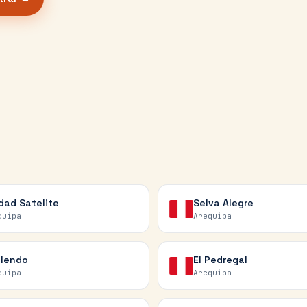
dad Satelite
Selva Alegre
quipa
Arequipa
lendo
El Pedregal
quipa
Arequipa