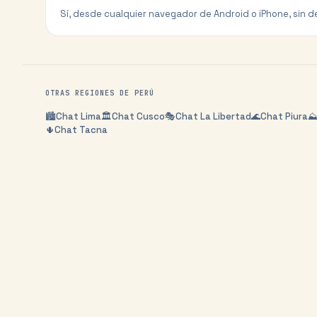
Sí, desde cualquier navegador de Android o iPhone, sin d
OTRAS REGIONES DE
PERÚ
🏙️
Chat
Lima
🏛️
Chat
Cusco
🎭
Chat
La Libertad
🌊
Chat
Piura
⛰
🌵
Chat
Tacna