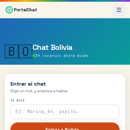
Saltar al contenido principal
PortalChat
Chat
Bolivia
🇧🇴
39
usuarios ahora mismo
Entrar al chat
Elige un nick y empieza a hablar
TU NICK
Entrar a
Bolivia
→