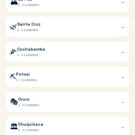
🏔️
→
1 ciudades
Santa Cruz
🌿
→
1 ciudades
Cochabamba
🌽
→
1 ciudades
Potosí
⛏️
→
1 ciudades
Oruro
🎭
→
1 ciudades
Chuquisaca
🏛️
→
1 ciudades