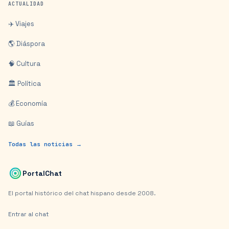
ACTUALIDAD
✈️ Viajes
🌎 Diáspora
🧠 Cultura
🏛️ Política
💰 Economía
📖 Guías
Todas las noticias →
PortalChat
El portal histórico del chat hispano desde 2008.
Entrar al chat