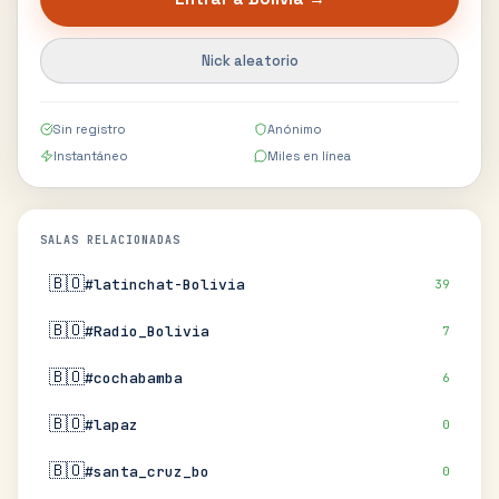
Nick aleatorio
Sin registro
Anónimo
Instantáneo
Miles en línea
SALAS RELACIONADAS
🇧🇴
#latinchat-Bolivia
39
🇧🇴
#Radio_Bolivia
7
🇧🇴
#cochabamba
6
🇧🇴
#lapaz
0
🇧🇴
#santa_cruz_bo
0