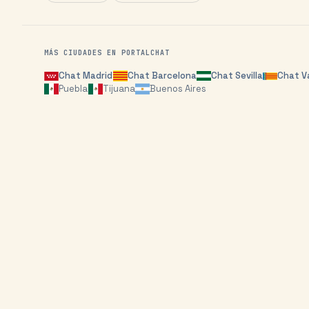
MÁS CIUDADES EN PORTALCHAT
Chat
Madrid
Chat
Barcelona
Chat
Sevilla
Chat
V
Puebla
Tijuana
Buenos Aires