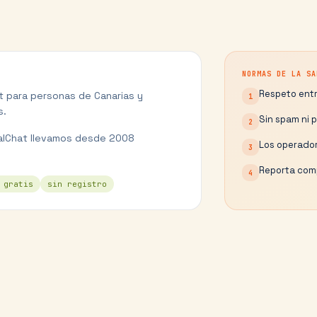
NORMAS DE LA SA
Respeto entr
at para personas de
Canarias
y
1
s.
Sin spam ni 
2
alChat llevamos desde 2008
Los operador
3
Reporta comp
4
 gratis
sin registro