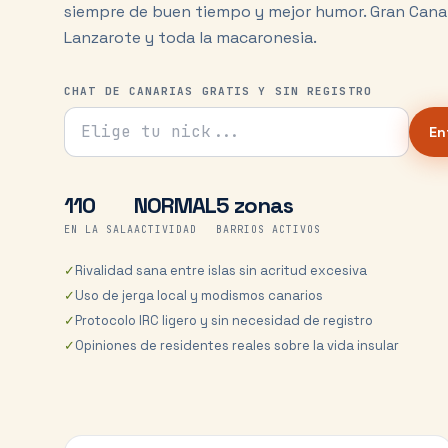
siempre de buen tiempo y mejor humor. Gran Canari
Lanzarote y toda la macaronesia.
CHAT DE CANARIAS GRATIS Y SIN REGISTRO
Tu nick para el chat
En
110
NORMAL
5 zonas
EN LA SALA
ACTIVIDAD
BARRIOS ACTIVOS
✓
Rivalidad sana entre islas sin acritud excesiva
✓
Uso de jerga local y modismos canarios
✓
Protocolo IRC ligero y sin necesidad de registro
✓
Opiniones de residentes reales sobre la vida insular