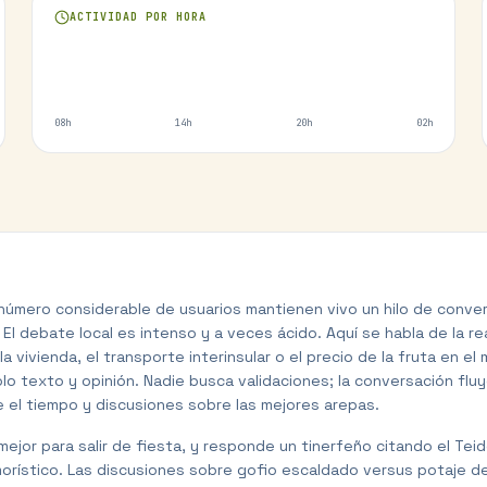
ACTIVIDAD POR HORA
08h
14h
20h
02h
Un número considerable de usuarios mantienen vivo un hilo de conv
l debate local es intenso y a veces ácido. Aquí se habla de la rea
ivienda, el transporte interinsular o el precio de la fruta en el 
lo texto y opinión. Nadie busca validaciones; la conversación fluy
e el tiempo y discusiones sobre las mejores arepas.
mejor para salir de fiesta, y responde un tinerfeño citando el Tei
rístico. Las discusiones sobre gofio escaldado versus potaje d