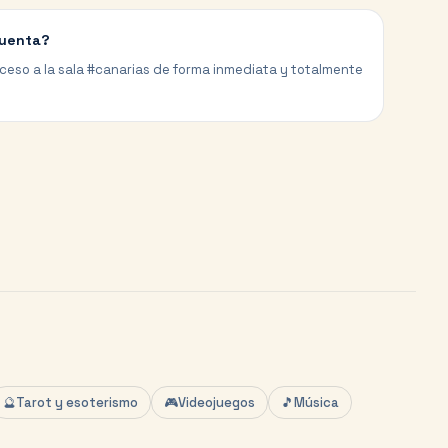
cuenta?
cceso a la sala #canarias de forma inmediata y totalmente
🔮
Tarot y esoterismo
🎮
Videojuegos
🎵
Música