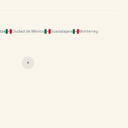
oza
Ciudad de México
Guadalajara
Monterrey
✕