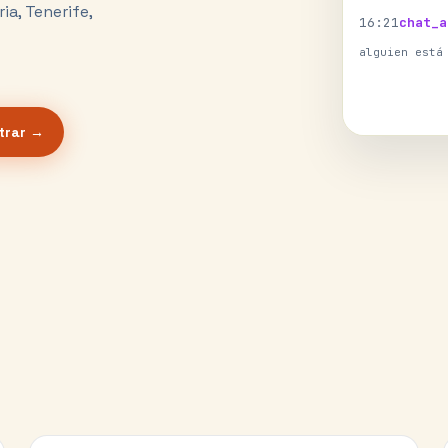
a, Tenerife,
16
:
21
chat_a
alguien está
trar →