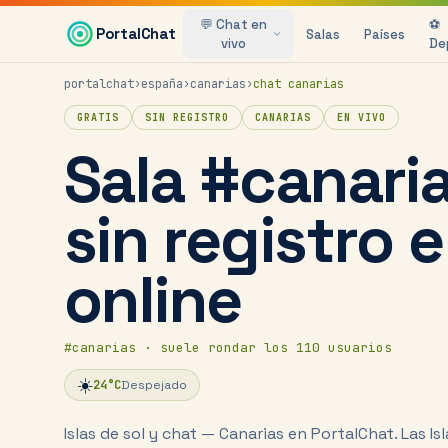
Saltar al contenido principal
💬 Chat en
⚽
PortalChat
Salas
Países
vivo
De
portalchat
›
españa
›
canarias
›
chat
canarias
GRATIS
SIN REGISTRO
CANARIAS
EN VIVO
Sala #canari
sin registro 
online
#
canarias
· suele rondar los 110 usuarios
☀️
24
°C
Despejado
Islas de sol y chat — Canarias en PortalChat.
Las Is