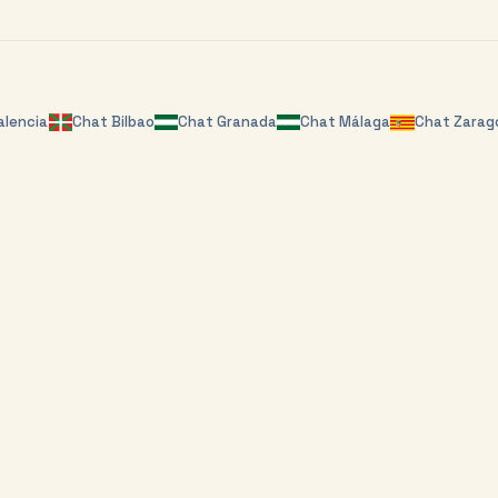
alencia
Chat
Bilbao
Chat
Granada
Chat
Málaga
Chat
Zarag