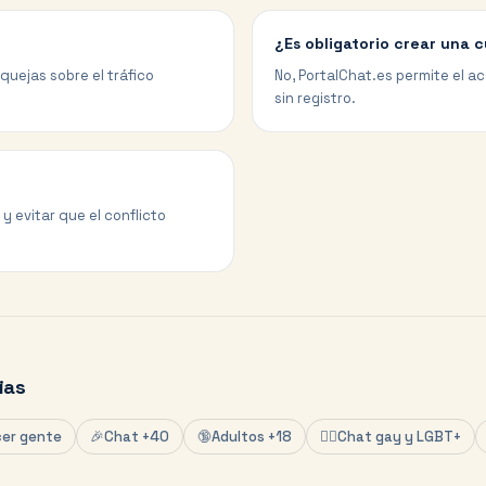
¿Es obligatorio crear una 
quejas sobre el tráfico
No, PortalChat.es permite el a
sin registro.
 evitar que el conflicto
ias
er gente
🎉
Chat +40
🔞
Adultos +18
🏳️‍🌈
Chat gay y LGBT+