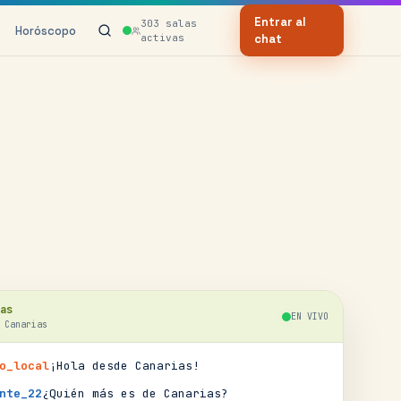
Entrar al
303
salas
Horóscopo
activas
chat
as
EN VIVO
·
Canarias
o_local
¡Hola desde Canarias!
nte_22
¿Quién más es de Canarias?