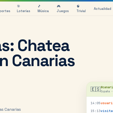
🎯
🎵
🎮
🧠
Actualidad
portes
Loterías
Música
Juegos
Trivial
as: Chatea
en Canarias
#
canari
🇪🇸
España
14
:
05
usuari
las Canarias
15
:
13
visita