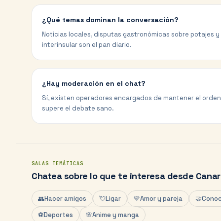
¿Qué temas dominan la conversación?
Noticias locales, disputas gastronómicas sobre potajes y 
interinsular son el pan diario.
¿Hay moderación en el chat?
Sí, existen operadores encargados de mantener el orden y
supere el debate sano.
SALAS TEMÁTICAS
Chatea sobre lo que te interesa desde
Canar
👥
Hacer amigos
💘
Ligar
💛
Amor y pareja
🤝
Conoc
⚽
Deportes
🌸
Anime y manga