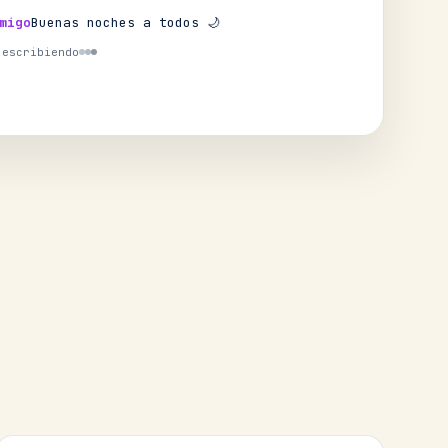
migo
Buenas noches a todos 🌙
 escribiendo