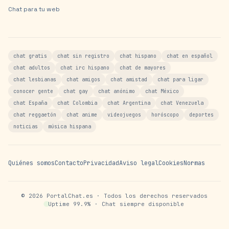
Chat para tu web
chat gratis
chat sin registro
chat hispano
chat en español
chat adultos
chat irc hispano
chat de mayores
chat lesbianas
chat amigos
chat amistad
chat para ligar
conocer gente
chat gay
chat anónimo
chat México
chat España
chat Colombia
chat Argentina
chat Venezuela
chat reggaetón
chat anime
videojuegos
horóscopo
deportes
noticias
música hispana
Quiénes somos
Contacto
Privacidad
Aviso legal
Cookies
Normas
©
2026
PortalChat.es · Todos los derechos reservados
Uptime 99.9% · Chat siempre disponible