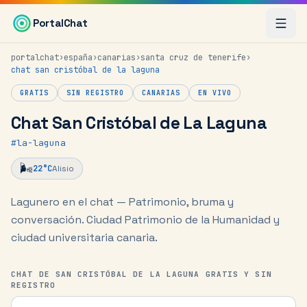
Saltar al contenido principal
PortalChat
portalchat
›
españa
›
canarias
›
santa cruz de tenerife
›
chat
san cristóbal de la laguna
GRATIS
SIN REGISTRO
CANARIAS
EN VIVO
Chat San Cristóbal de La Laguna
#
la-laguna
🌬️
22
°C
Alisio
Lagunero en el chat — Patrimonio, bruma y
conversación.
Ciudad Patrimonio de la Humanidad y
ciudad universitaria canaria.
CHAT DE SAN CRISTÓBAL DE LA LAGUNA GRATIS Y SIN
REGISTRO
Tu nick para el chat