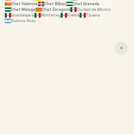
Chat
Valencia
Chat
Bilbao
Chat
Granada
Chat
Málaga
Chat
Zaragoza
Ciudad de México
Guadalajara
Monterrey
Puebla
Tijuana
Buenos Aires
✕