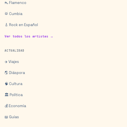
👠 Flamenco
🥁 Cumbia
🎸 Rock en Español
Ver todos los artistas →
ACTUALIDAD
✈️ Viajes
🌎 Diáspora
🧠 Cultura
🏛️ Política
💰 Economía
📖 Guías