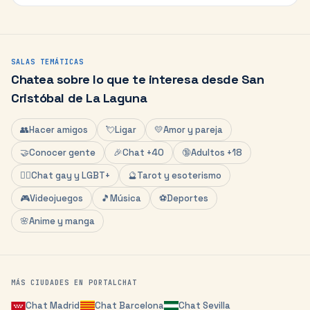
SALAS TEMÁTICAS
Chatea sobre lo que te interesa desde
San
Cristóbal de La Laguna
👥
Hacer amigos
💘
Ligar
💛
Amor y pareja
🤝
Conocer gente
🎉
Chat +40
🔞
Adultos +18
🏳️‍🌈
Chat gay y LGBT+
🔮
Tarot y esoterismo
🎮
Videojuegos
🎵
Música
⚽
Deportes
🌸
Anime y manga
MÁS CIUDADES EN PORTALCHAT
Chat
Madrid
Chat
Barcelona
Chat
Sevilla