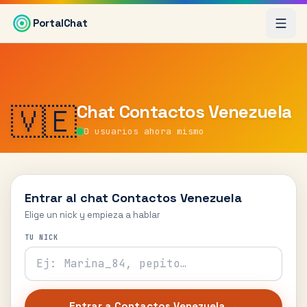
Saltar al contenido principal
PortalChat
Chat
Contactos Venezuela
🇻🇪
0
usuarios ahora mismo
Entrar al chat
Contactos Venezuela
Elige un nick y empieza a hablar
TU NICK
Entrar a
Contactos Venezuela
→