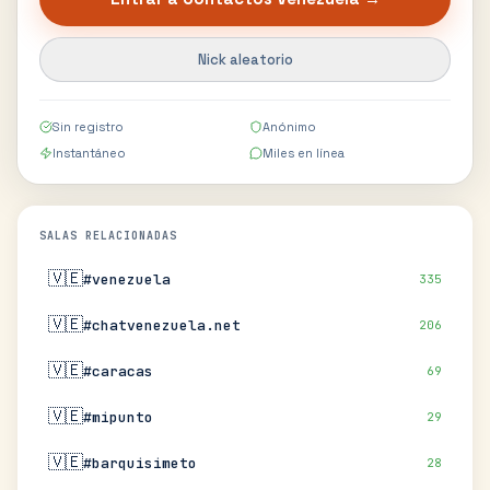
Nick aleatorio
Sin registro
Anónimo
Instantáneo
Miles en línea
SALAS RELACIONADAS
🇻🇪
#venezuela
335
🇻🇪
#chatvenezuela.net
206
🇻🇪
#caracas
69
🇻🇪
#mipunto
29
🇻🇪
#barquisimeto
28