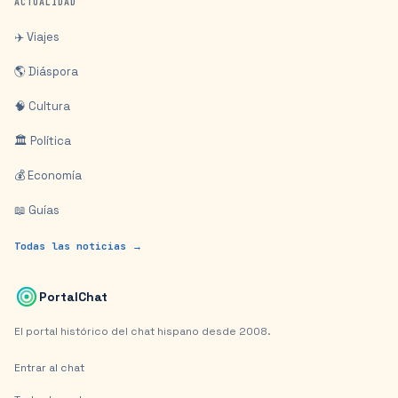
ACTUALIDAD
✈️ Viajes
🌎 Diáspora
🧠 Cultura
🏛️ Política
💰 Economía
📖 Guías
Todas las noticias →
PortalChat
El portal histórico del chat hispano desde 2008.
Entrar al chat