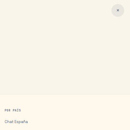
✕
POR PAÍS
Chat
España