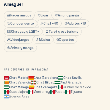
Almaguer
👥
Hacer amigos
💘
Ligar
💛
Amor y pareja
🤝
Conocer gente
🎉
Chat +40
🔞
Adultos +18
🏳️‍🌈
Chat gay y LGBT+
🔮
Tarot y esoterismo
🎮
Videojuegos
🎵
Música
⚽
Deportes
🌸
Anime y manga
MÁS CIUDADES EN PORTALCHAT
Chat
Madrid
Chat
Barcelona
Chat
Sevilla
Chat
Valencia
Chat
Bilbao
Chat
Granada
Chat
Málaga
Chat
Zaragoza
Ciudad de México
Guadalajara
Monterrey
Puebla
Tijuana
Buenos Aires