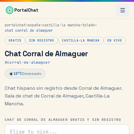
Saltar al contenido principal
PortalChat
portalchat
›
españa
›
castilla-la mancha
›
toledo
›
chat
corral de almaguer
GRATIS
SIN REGISTRO
CASTILLA-LA MANCHA
EN VIVO
Chat Corral de Almaguer
#
corral-de-almaguer
☀️
18
°C
Despejado
Chat hispano sin registro desde Corral de Almaguer.
Sala de chat de Corral de Almaguer, Castilla-La
Mancha.
CHAT DE CORRAL DE ALMAGUER GRATIS Y SIN REGISTRO
Tu nick para el chat