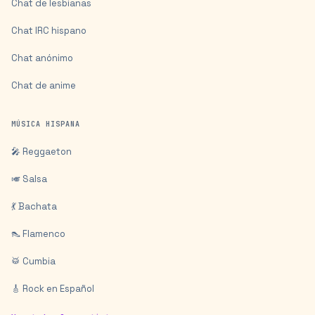
Chat de lesbianas
Chat IRC hispano
Chat anónimo
Chat de anime
MÚSICA HISPANA
🎤 Reggaeton
🎺 Salsa
💃 Bachata
👠 Flamenco
🥁 Cumbia
🎸 Rock en Español