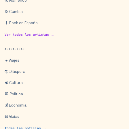
👠 Flamenco
🥁 Cumbia
🎸 Rock en Español
Ver todos los artistas →
ACTUALIDAD
✈️ Viajes
🌎 Diáspora
🧠 Cultura
🏛️ Política
💰 Economía
📖 Guías
Todas las noticias →