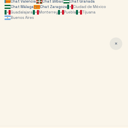
Chat
Valencia
Chat
Bilbao
Chat
Granada
Chat
Málaga
Chat
Zaragoza
Ciudad de México
Guadalajara
Monterrey
Puebla
Tijuana
Buenos Aires
✕