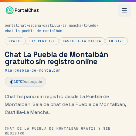
Saltar al contenido principal
PortalChat
portalchat
›
españa
›
castilla-la mancha
›
toledo
›
chat
la puebla de montalbán
GRATIS
SIN REGISTRO
CASTILLA-LA MANCHA
EN VIVO
Chat La Puebla de Montalbán
gratuito sin registro online
#
la-puebla-de-montalban
☀️
18
°C
Despejado
Chat hispano sin registro desde La Puebla de
Montalbán.
Sala de chat de La Puebla de Montalbán,
Castilla-La Mancha.
CHAT DE LA PUEBLA DE MONTALBÁN GRATIS Y SIN
REGISTRO