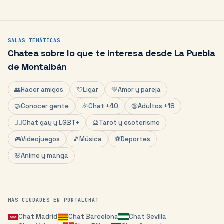
SALAS TEMÁTICAS
Chatea sobre lo que te interesa desde
La Puebla
de Montalbán
👥
Hacer amigos
💘
Ligar
💛
Amor y pareja
🤝
Conocer gente
🎉
Chat +40
🔞
Adultos +18
🏳️‍🌈
Chat gay y LGBT+
🔮
Tarot y esoterismo
🎮
Videojuegos
🎵
Música
⚽
Deportes
🌸
Anime y manga
MÁS CIUDADES EN PORTALCHAT
Chat
Madrid
Chat
Barcelona
Chat
Sevilla